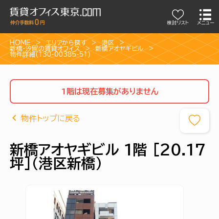
検討リスト
メニュー
HOME
エリアから探す
港区
新橋・汐留の賃貸オフィス
新橋アオヤギビル
物件詳細(130-00385-51)
1階は現在募集がありません
物件トップに戻る
新橋アオヤギビル 1階 [20.17
坪]（港区新橋）