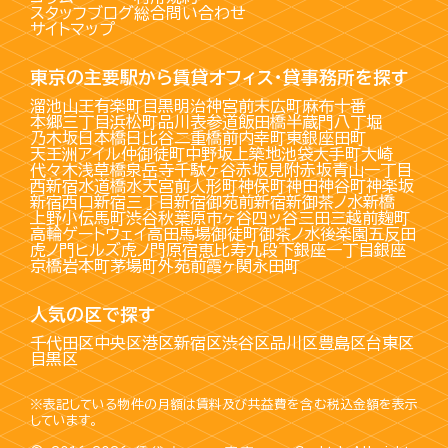
スタッフブログ
総合問い合わせ
サイトマップ
東京の主要駅から賃貸オフィス・貸事務所を探す
溜池山王
有楽町
目黒
明治神宮前
末広町
麻布十番
本郷三丁目
浜松町
品川
表参道
飯田橋
半蔵門
八丁堀
乃木坂
日本橋
日比谷
二重橋前
内幸町
東銀座
田町
天王洲アイル
仲御徒町
中野坂上
築地
池袋
大手町
大崎
代々木
浅草橋
泉岳寺
千駄ヶ谷
赤坂見附
赤坂
青山一丁目
西新宿
水道橋
水天宮前
人形町
神保町
神田
神谷町
神楽坂
新宿西口
新宿三丁目
新宿御苑前
新宿
新御茶ノ水
新橋
上野
小伝馬町
渋谷
秋葉原
市ヶ谷
四ッ谷
三田
三越前
麹町
高輪ゲートウェイ
高田馬場
御徒町
御茶ノ水
後楽園
五反田
虎ノ門ヒルズ
虎ノ門
原宿
恵比寿
九段下
銀座一丁目
銀座
京橋
岩本町
茅場町
外苑前
霞ヶ関
永田町
人気の区で探す
千代田区
中央区
港区
新宿区
渋谷区
品川区
豊島区
台東区
目黒区
※表記している物件の月額は賃料及び共益費を含む税込金額を表示
しています。