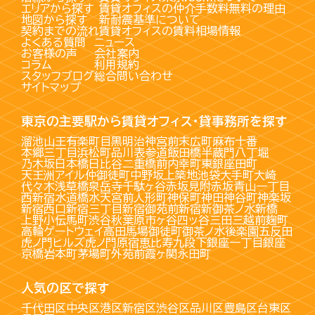
エリアから探す
賃貸オフィスの仲介手数料無料の理由
地図から探す
新耐震基準について
契約までの流れ
賃貸オフィスの賃料相場情報
よくある質問
ニュース
お客様の声
会社案内
コラム
利用規約
スタッフブログ
総合問い合わせ
サイトマップ
東京の主要駅から賃貸オフィス・貸事務所を探す
溜池山王
有楽町
目黒
明治神宮前
末広町
麻布十番
本郷三丁目
浜松町
品川
表参道
飯田橋
半蔵門
八丁堀
乃木坂
日本橋
日比谷
二重橋前
内幸町
東銀座
田町
天王洲アイル
仲御徒町
中野坂上
築地
池袋
大手町
大崎
代々木
浅草橋
泉岳寺
千駄ヶ谷
赤坂見附
赤坂
青山一丁目
西新宿
水道橋
水天宮前
人形町
神保町
神田
神谷町
神楽坂
新宿西口
新宿三丁目
新宿御苑前
新宿
新御茶ノ水
新橋
上野
小伝馬町
渋谷
秋葉原
市ヶ谷
四ッ谷
三田
三越前
麹町
高輪ゲートウェイ
高田馬場
御徒町
御茶ノ水
後楽園
五反田
虎ノ門ヒルズ
虎ノ門
原宿
恵比寿
九段下
銀座一丁目
銀座
京橋
岩本町
茅場町
外苑前
霞ヶ関
永田町
人気の区で探す
千代田区
中央区
港区
新宿区
渋谷区
品川区
豊島区
台東区