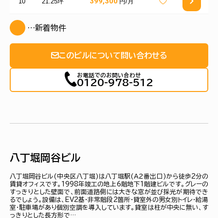
399,300
10
21.25坪
円/月
…新着物件
このビルについて問い合わせる
お電話でのお問い合わせ
0120-978-512
八丁堀岡谷ビル
八丁堀岡谷ビル(中央区八丁堀)は八丁堀駅(Ａ２番出口)から徒歩2分の
賃貸オフィスです。1998年竣工の地上6階地下1階建ビルです。グレーの
すっきりとした壁面で、前面道路側には大きな窓が並び採光が期待でき
るでしょう。設備は、EV2基・非常階段2箇所・貸室外の男女別トイレ・給湯
室・駐車場があり個別空調を導入しています。貸室は柱が中央に無い、す
っきりとした長方形で…