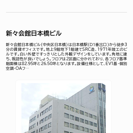
新々会館日本橋ビル
新々会館日本橋ビル(中央区日本橋)は日本橋駅(Ｄ１番出口)から徒歩3
分の賃貸オフィスです。地上9階地下1階建てSRC造、1971年竣工のビ
ルです。白い外壁ですっきりとした外観デザインをしています。角地に建
ち、視認性が良いでしょう。フロアは2区画に分かれており、各フロア基準
階面積は82.95坪と26.50坪となります。設備仕様として、EV1基・個別
空調・OAフ…