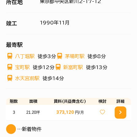
東京都中央区新川2-17-12
所在地
1990年11月
竣工
最寄駅
八丁堀駅
徒歩3分
茅場町駅
徒歩8分
宝町駅
徒歩12分
新富町駅
徒歩13分
水天宮前駅
徒歩14分
階数
面積
賃料(共益費含む)
検討
詳細
373,120
3
21.20坪
円/月
…新着物件