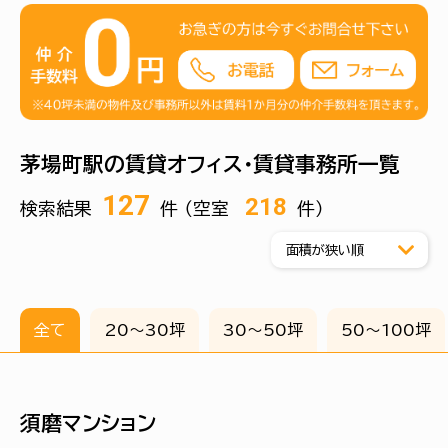
に資する資産運用業者などの起業支援や投資家と企業の
交流支援機能が導入され、容積率の緩和や建設手続きの簡
素化などが支援されます。再開発ビルでは投資に関する情
報発信やコミュニティカフェを設置するなど個人投資家にも
嬉しい施設が入る予定です。証券会社の日本証券金融株式
会社や極東証券株式会社が本社を茅場町におくほか、化粧
品や洗剤を扱う花王株式会社も茅場町にあります。
茅場町駅の賃貸オフィス・賃貸事務所一覧
127
218
検索結果
件 （空室
件）
全て
20〜30坪
30〜50坪
50〜100坪
須磨マンション