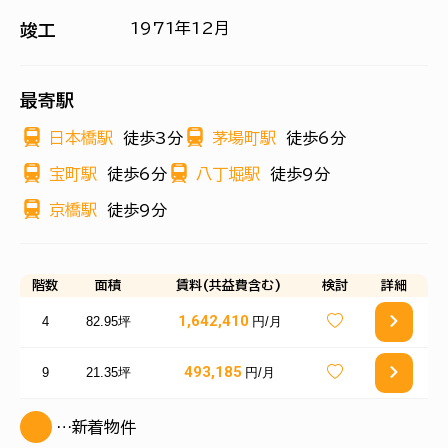
1971年12月
竣工
最寄駅
日本橋駅
徒歩3分
茅場町駅
徒歩6分
宝町駅
徒歩6分
八丁堀駅
徒歩9分
京橋駅
徒歩9分
階数
面積
賃料(共益費含む)
検討
詳細
1,642,410
4
82.95坪
円/月
493,185
9
21.35坪
円/月
…新着物件