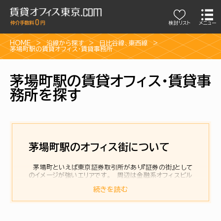
検討リスト
メニュー
HOME
沿線から探す
日比谷線
、
東西線
茅場町駅の賃貸オフィス・賃貸事務所
茅場町駅の賃貸オフィス・賃貸事
務所を探す
茅場町駅のオフィス街について
茅場町といえば東京証券取引所があり『証券の街』として
のイメージが強いエリアです。 周辺は金融系オフィスビル
が建ち並び、平日は証券マンで活気ある雰囲気にあふれま
続きを読む
す。しかし昨今の取引におけるシステム化によって、一時期
の賑わいは失われつつあるかもしれません。 その賑わい
を再度取り戻そうと日本橋兜町と日本橋茅場町では再開発
計画が進められています。 政府の国際金融センター構想