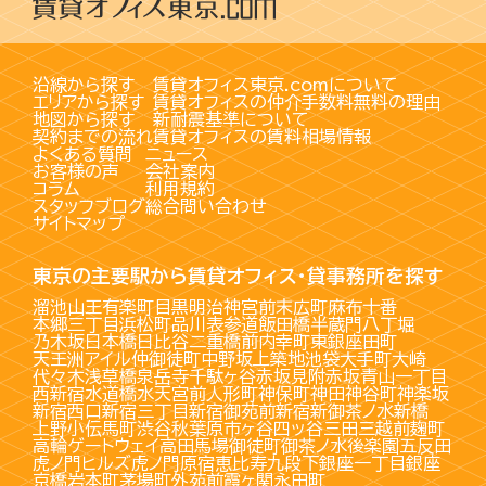
沿線から探す
賃貸オフィス東京.comについて
エリアから探す
賃貸オフィスの仲介手数料無料の理由
地図から探す
新耐震基準について
契約までの流れ
賃貸オフィスの賃料相場情報
よくある質問
ニュース
お客様の声
会社案内
コラム
利用規約
スタッフブログ
総合問い合わせ
サイトマップ
東京の主要駅から賃貸オフィス・貸事務所を探す
溜池山王
有楽町
目黒
明治神宮前
末広町
麻布十番
本郷三丁目
浜松町
品川
表参道
飯田橋
半蔵門
八丁堀
乃木坂
日本橋
日比谷
二重橋前
内幸町
東銀座
田町
天王洲アイル
仲御徒町
中野坂上
築地
池袋
大手町
大崎
代々木
浅草橋
泉岳寺
千駄ヶ谷
赤坂見附
赤坂
青山一丁目
西新宿
水道橋
水天宮前
人形町
神保町
神田
神谷町
神楽坂
新宿西口
新宿三丁目
新宿御苑前
新宿
新御茶ノ水
新橋
上野
小伝馬町
渋谷
秋葉原
市ヶ谷
四ッ谷
三田
三越前
麹町
高輪ゲートウェイ
高田馬場
御徒町
御茶ノ水
後楽園
五反田
虎ノ門ヒルズ
虎ノ門
原宿
恵比寿
九段下
銀座一丁目
銀座
京橋
岩本町
茅場町
外苑前
霞ヶ関
永田町