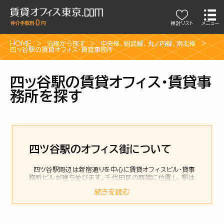
検討リスト
メニュー
HOME
沿線から探す
中央線
、
総武線
、
丸ノ内線
、
南北線
四ッ谷駅の賃貸オフィス・賃貸事務所
四ッ谷駅の賃貸オフィス・賃貸事
務所を探す
四ツ谷駅のオフィス街について
四ツ谷駅周辺は新宿通りを中心に賃貸オフィスビル・貸事
務所ビルが建ち並びます。千代田区の西端に位置し、駅は
千代田区と新宿区の区境が走っています。 駅にはアトレ
続きを読む
四谷があり丸ノ内線のホームと直結していて便利です。
環境配慮としてエコステーション第一号が四ツ谷駅で、屋上
に太陽光発電が行われたりホームの屋根上の緑化なども実
施されています。駅周辺は外濠公園や迎賓館など緑の残る