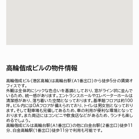
高輪偕成ビルの物件情報
高輪偕成ビル(港区高輪)は高輪台駅(Ａ１番出口)から徒歩5分の賃貸オ
フィスです。
外観は全体的にシックな色合いを基調としており、窓がライン状に並んで
いるため、統一感があります。エントランスホールやエレベーターホールは
清潔感があり、落ち着いた空間となっております。基準階フロアは約100
坪。ビル内にはOAフロアが備えられており、トイレは男女別となっており
ます。そして駐車場も完備してあるため、車の利用が便利な環境となって
おります。また周辺にはコンビニや飲食店などがあるため、ランチも楽し
めるでしょう。
高輪偕成ビルは高輪台駅(Ａ１番出口)の他に白金台駅(２番出口)徒歩11
分、白金高輪駅(１番出口)徒歩11分で利用も可能です。