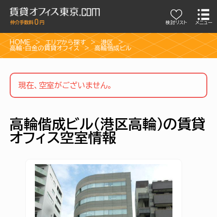
検討リスト
メニュー
HOME
エリアから探す
港区
高輪・白金の賃貸オフィス
高輪偕成ビル
現在、空室がございません。
高輪偕成ビル（港区高輪）の賃貸
オフィス空室情報