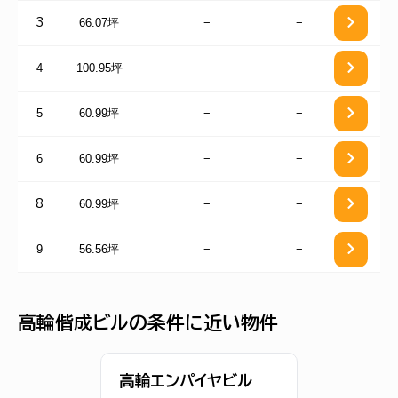
66.07坪
−
−
3
4
100.95坪
−
−
5
60.99坪
−
−
6
60.99坪
−
−
60.99坪
−
−
8
9
56.56坪
−
−
高輪偕成ビルの条件に近い物件
高輪エンパイヤビル