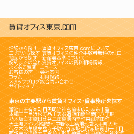
沿線から探す
賃貸オフィス東京.comについて
エリアから探す
賃貸オフィスの仲介手数料無料の理由
地図から探す
新耐震基準について
契約までの流れ
賃貸オフィスの賃料相場情報
よくある質問
ニュース
お客様の声
会社案内
コラム
利用規約
スタッフブログ
総合問い合わせ
サイトマップ
東京の主要駅から賃貸オフィス・貸事務所を探す
溜池山王
有楽町
目黒
明治神宮前
末広町
麻布十番
本郷三丁目
浜松町
品川
表参道
飯田橋
半蔵門
八丁堀
乃木坂
日本橋
日比谷
二重橋前
内幸町
東銀座
田町
天王洲アイル
仲御徒町
中野坂上
築地
池袋
大手町
大崎
代々木
浅草橋
泉岳寺
千駄ヶ谷
赤坂見附
赤坂
青山一丁目
西新宿
水道橋
水天宮前
人形町
神保町
神田
神谷町
神楽坂