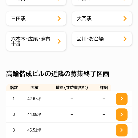
三田駅
大門駅
六本木・広尾・麻布
品川・お台場
十番
高輪偕成ビルの近隣の募集終了区画
階数
面積
賃料(共益費含む)
詳細
1
42.67坪
−
−
3
44.09坪
−
−
3
45.51坪
−
−