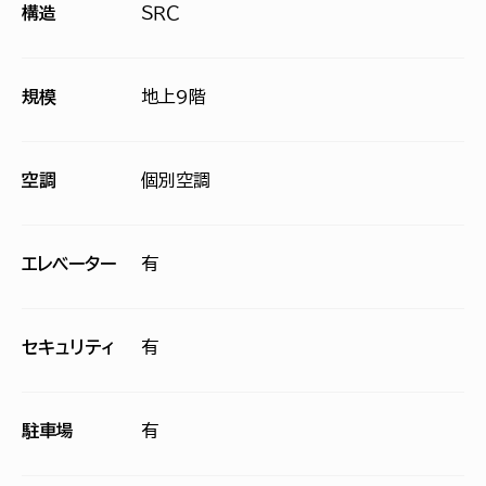
構造
ＳＲＣ
規模
地上9階
空調
個別空調
エレベーター
有
セキュリティ
有
駐車場
有