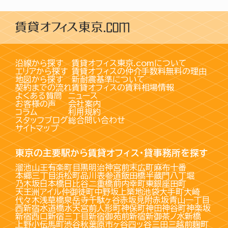
沿線から探す
賃貸オフィス東京.comについて
エリアから探す
賃貸オフィスの仲介手数料無料の理由
地図から探す
新耐震基準について
契約までの流れ
賃貸オフィスの賃料相場情報
よくある質問
ニュース
お客様の声
会社案内
コラム
利用規約
スタッフブログ
総合問い合わせ
サイトマップ
東京の主要駅から賃貸オフィス・貸事務所を探す
溜池山王
有楽町
目黒
明治神宮前
末広町
麻布十番
本郷三丁目
浜松町
品川
表参道
飯田橋
半蔵門
八丁堀
乃木坂
日本橋
日比谷
二重橋前
内幸町
東銀座
田町
天王洲アイル
仲御徒町
中野坂上
築地
池袋
大手町
大崎
代々木
浅草橋
泉岳寺
千駄ヶ谷
赤坂見附
赤坂
青山一丁目
西新宿
水道橋
水天宮前
人形町
神保町
神田
神谷町
神楽坂
新宿西口
新宿三丁目
新宿御苑前
新宿
新御茶ノ水
新橋
上野
小伝馬町
渋谷
秋葉原
市ヶ谷
四ッ谷
三田
三越前
麹町