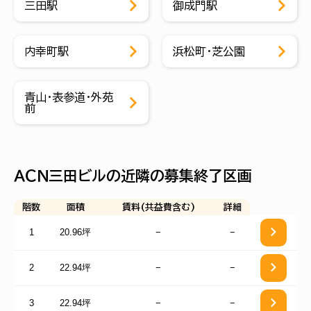
三田駅
御成門駅
内幸町駅
浜松町・芝公園
青山・表参道・外苑
前
ＡＣＮ三田ビルの近隣の募集終了区画
階数
面積
賃料(共益費含む)
詳細
1
20.96坪
−
−
2
22.94坪
−
−
3
22.94坪
−
−