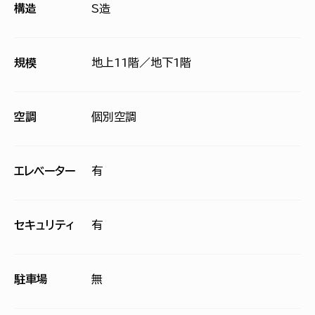
構造
S造
規模
地上11階／地下1階
空調
個別空調
エレベーター
有
セキュリティ
有
駐車場
無