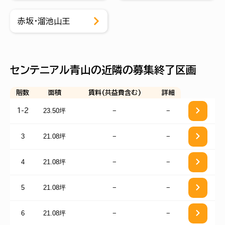
赤坂・溜池山王
センテニアル青山の近隣の募集終了区画
階数
面積
賃料(共益費含む)
詳細
23.50坪
−
−
1-2
3
21.08坪
−
−
4
21.08坪
−
−
5
21.08坪
−
−
6
21.08坪
−
−