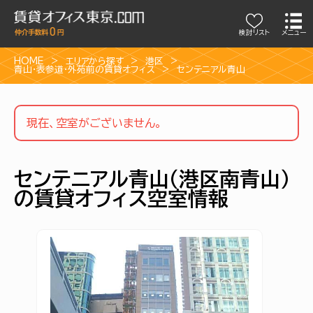
検討リスト
メニュー
HOME
エリアから探す
港区
青山・表参道・外苑前の賃貸オフィス
センテニアル青山
現在、空室がございません。
センテニアル青山（港区南青山）
の賃貸オフィス空室情報