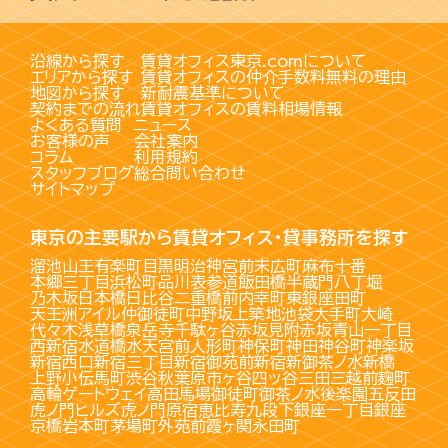
沿線から探す
賃貸オフィス東京.comについて
エリアから探す
賃貸オフィスの仲介手数料無料の理由
地図から探す
新耐震基準について
契約までの流れ
賃貸オフィスの賃料相場情報
よくある質問
ニュース
お客様の声
会社案内
コラム
利用規約
スタッフブログ
総合問い合わせ
サイトマップ
東京の主要駅から賃貸オフィス・貸事務所を探す
溜池山王
有楽町
目黒
明治神宮前
末広町
麻布十番
本郷三丁目
浜松町
品川
表参道
飯田橋
半蔵門
八丁堀
乃木坂
日本橋
日比谷
二重橋前
内幸町
東銀座
田町
天王洲アイル
仲御徒町
中野坂上
築地
池袋
大手町
大崎
代々木
浅草橋
泉岳寺
千駄ヶ谷
赤坂見附
赤坂
青山一丁目
西新宿
水道橋
水天宮前
人形町
神保町
神田
神谷町
神楽坂
新宿西口
新宿三丁目
新宿御苑前
新宿
新御茶ノ水
新橋
上野
小伝馬町
渋谷
秋葉原
市ヶ谷
四ッ谷
三田
三越前
麹町
高輪ゲートウェイ
高田馬場
御徒町
御茶ノ水
後楽園
五反田
虎ノ門ヒルズ
虎ノ門
原宿
恵比寿
九段下
銀座一丁目
銀座
京橋
岩本町
茅場町
外苑前
霞ヶ関
永田町