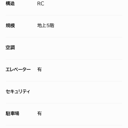
構造
ＲＣ
規模
地上5階
空調
エレベーター
有
セキュリティ
駐車場
有