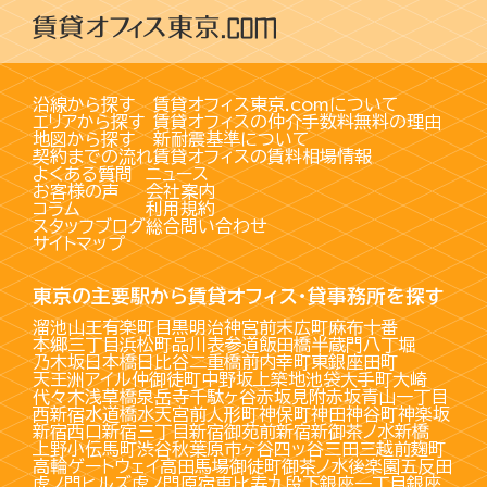
沿線から探す
賃貸オフィス東京.comについて
エリアから探す
賃貸オフィスの仲介手数料無料の理由
地図から探す
新耐震基準について
契約までの流れ
賃貸オフィスの賃料相場情報
よくある質問
ニュース
お客様の声
会社案内
コラム
利用規約
スタッフブログ
総合問い合わせ
サイトマップ
東京の主要駅から賃貸オフィス・貸事務所を探す
溜池山王
有楽町
目黒
明治神宮前
末広町
麻布十番
本郷三丁目
浜松町
品川
表参道
飯田橋
半蔵門
八丁堀
乃木坂
日本橋
日比谷
二重橋前
内幸町
東銀座
田町
天王洲アイル
仲御徒町
中野坂上
築地
池袋
大手町
大崎
代々木
浅草橋
泉岳寺
千駄ヶ谷
赤坂見附
赤坂
青山一丁目
西新宿
水道橋
水天宮前
人形町
神保町
神田
神谷町
神楽坂
新宿西口
新宿三丁目
新宿御苑前
新宿
新御茶ノ水
新橋
上野
小伝馬町
渋谷
秋葉原
市ヶ谷
四ッ谷
三田
三越前
麹町
高輪ゲートウェイ
高田馬場
御徒町
御茶ノ水
後楽園
五反田
虎ノ門ヒルズ
虎ノ門
原宿
恵比寿
九段下
銀座一丁目
銀座