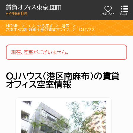
検討リスト
メニュー
HOME
エリアから探す
港区
六本木・広尾・麻布十番の賃貸オフィス
ＯＪハウス
現在、空室がございません。
ＯＪハウス（港区南麻布）の賃貸
オフィス空室情報