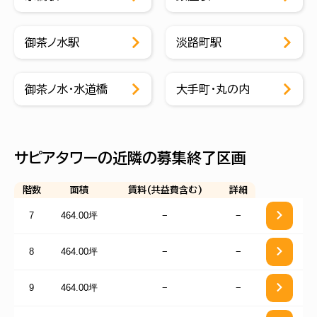
御茶ノ水駅
淡路町駅
御茶ノ水・水道橋
大手町・丸の内
サピアタワーの近隣の募集終了区画
階数
面積
賃料(共益費含む)
詳細
7
464.00坪
−
−
8
464.00坪
−
−
9
464.00坪
−
−