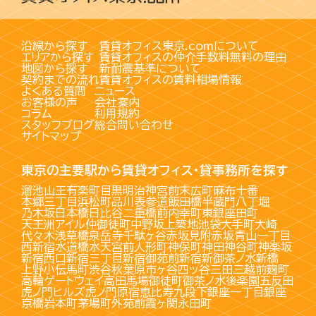
沿線から探す
賃貸オフィス東京.comについて
エリアから探す
賃貸オフィスの仲介手数料無料の理由
地図から探す
新耐震基準について
契約までの流れ
賃貸オフィスの賃料相場情報
よくある質問
ニュース
お客様の声
会社案内
コラム
利用規約
スタッフブログ
総合問い合わせ
サイトマップ
東京の主要駅から賃貸オフィス・貸事務所を探す
溜池山王
有楽町
目黒
明治神宮前
末広町
麻布十番
本郷三丁目
浜松町
品川
表参道
飯田橋
半蔵門
八丁堀
乃木坂
日本橋
日比谷
二重橋前
内幸町
東銀座
田町
天王洲アイル
仲御徒町
中野坂上
築地
池袋
大手町
大崎
代々木
浅草橋
泉岳寺
千駄ヶ谷
赤坂見附
赤坂
青山一丁目
西新宿
水道橋
水天宮前
人形町
神保町
神田
神谷町
神楽坂
新宿西口
新宿三丁目
新宿御苑前
新宿
新御茶ノ水
新橋
上野
小伝馬町
渋谷
秋葉原
市ヶ谷
四ッ谷
三田
三越前
麹町
高輪ゲートウェイ
高田馬場
御徒町
御茶ノ水
後楽園
五反田
虎ノ門ヒルズ
虎ノ門
原宿
恵比寿
九段下
銀座一丁目
銀座
京橋
岩本町
茅場町
外苑前
霞ヶ関
永田町