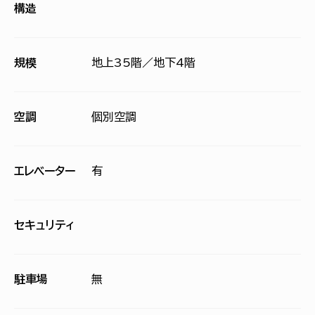
構造
規模
地上35階／地下4階
空調
個別空調
エレベーター
有
セキュリティ
駐車場
無