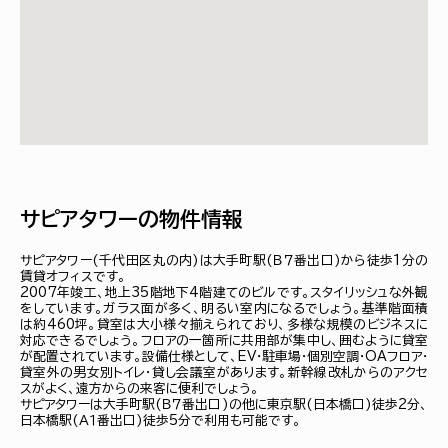
サピアタワーの物件情報
サピアタワー(千代田区丸の内)は大手町駅(Ｂ７番出口)から徒歩1分の
賃貸オフィスです。
2007年竣工、地上35階地下4階建てのビルです。スタイリッシュな外観
をしています。ガラス面が多く、明るい室内になるでしょう。基準階面積
は約460坪。貸室は大小様々揃えられており、多様な規模のビジネスに
対応できるでしょう。フロアの一箇所に共用部が集中し、囲むように貸室
が配置されています。設備仕様として、EV・駐車場・個別空調・OAフロア・
貸室外の男女別トイレ・貸し会議室があります。新幹線改札からのアクセ
スがよく、遠方からの来客に便利でしょう。
サピアタワーは大手町駅(Ｂ７番出口)の他に東京駅(日本橋口)徒歩2分、
日本橋駅(Ａ１番出口)徒歩5分で利用も可能です。