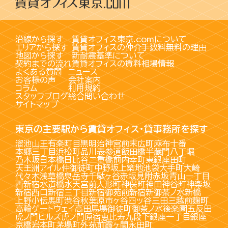
沿線から探す
賃貸オフィス東京.comについて
エリアから探す
賃貸オフィスの仲介手数料無料の理由
地図から探す
新耐震基準について
契約までの流れ
賃貸オフィスの賃料相場情報
よくある質問
ニュース
お客様の声
会社案内
コラム
利用規約
スタッフブログ
総合問い合わせ
サイトマップ
東京の主要駅から賃貸オフィス・貸事務所を探す
溜池山王
有楽町
目黒
明治神宮前
末広町
麻布十番
本郷三丁目
浜松町
品川
表参道
飯田橋
半蔵門
八丁堀
乃木坂
日本橋
日比谷
二重橋前
内幸町
東銀座
田町
天王洲アイル
仲御徒町
中野坂上
築地
池袋
大手町
大崎
代々木
浅草橋
泉岳寺
千駄ヶ谷
赤坂見附
赤坂
青山一丁目
西新宿
水道橋
水天宮前
人形町
神保町
神田
神谷町
神楽坂
新宿西口
新宿三丁目
新宿御苑前
新宿
新御茶ノ水
新橋
上野
小伝馬町
渋谷
秋葉原
市ヶ谷
四ッ谷
三田
三越前
麹町
高輪ゲートウェイ
高田馬場
御徒町
御茶ノ水
後楽園
五反田
虎ノ門ヒルズ
虎ノ門
原宿
恵比寿
九段下
銀座一丁目
銀座
京橋
岩本町
茅場町
外苑前
霞ヶ関
永田町