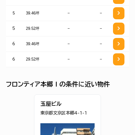
5
39.46坪
−
−
29.52坪
−
−
5
39.46坪
−
−
6
29.52坪
−
−
6
フロンティア本郷Ⅰの条件に近い物件
玉屋ビル
東京都文京区本郷4-1-1