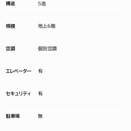
構造
S造
規模
地上6階
空調
個別空調
エレベーター
有
セキュリティ
有
駐車場
無