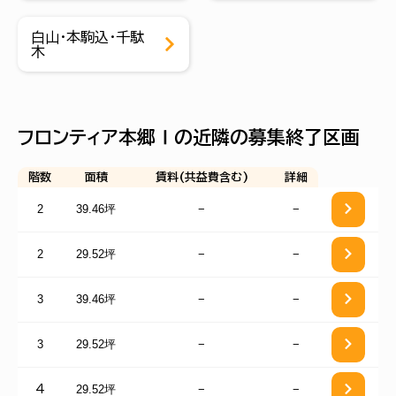
白山・本駒込・千駄
木
フロンティア本郷Ⅰの近隣の募集終了区画
階数
面積
賃料(共益費含む)
詳細
2
39.46坪
−
−
2
29.52坪
−
−
3
39.46坪
−
−
3
29.52坪
−
−
29.52坪
−
−
4