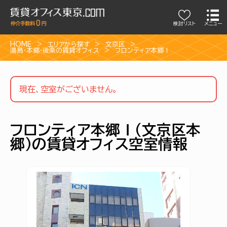
検討リスト
メニュー
HOME
エリアから探す
文京区
湯島・本郷・後楽の賃貸オフィス
フロンティア本郷Ⅰ
現在、空室がございません。
フロンティア本郷Ⅰ（文京区本
郷）の賃貸オフィス空室情報