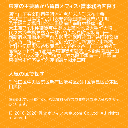
東京の主要駅から賃貸オフィス・貸事務所を探す
溜池山王
有楽町
目黒
明治神宮前
末広町
麻布十番
本郷三丁目
浜松町
品川
表参道
飯田橋
半蔵門
八丁堀
乃木坂
日本橋
日比谷
二重橋前
内幸町
東銀座
田町
天王洲アイル
仲御徒町
中野坂上
築地
池袋
大手町
大崎
代々木
浅草橋
泉岳寺
千駄ヶ谷
赤坂見附
赤坂
青山一丁目
西新宿
水道橋
水天宮前
人形町
神保町
神田
神谷町
神楽坂
新宿西口
新宿三丁目
新宿御苑前
新宿
新御茶ノ水
新橋
上野
小伝馬町
渋谷
秋葉原
市ヶ谷
四ッ谷
三田
三越前
麹町
高輪ゲートウェイ
高田馬場
御徒町
御茶ノ水
後楽園
五反田
虎ノ門ヒルズ
虎ノ門
原宿
恵比寿
九段下
銀座一丁目
銀座
京橋
岩本町
茅場町
外苑前
霞ヶ関
永田町
人気の区で探す
千代田区
中央区
港区
新宿区
渋谷区
品川区
豊島区
台東区
目黒区
※表記している物件の月額は賃料及び共益費を含む税込金額を表示
しています。
© 2016–2026
賃貸オフィス東京.com
Co.,Ltd. All rights
reserved.