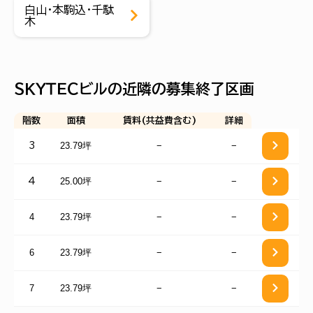
白山・本駒込・千駄
木
ＳＫＹＴＥＣビルの近隣の募集終了区画
階数
面積
賃料(共益費含む)
詳細
23.79坪
−
−
3
25.00坪
−
−
4
4
23.79坪
−
−
6
23.79坪
−
−
7
23.79坪
−
−