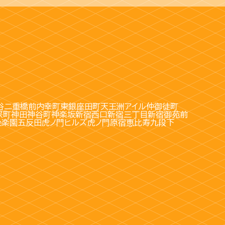
谷
二重橋前
内幸町
東銀座
田町
天王洲アイル
仲御徒町
保町
神田
神谷町
神楽坂
新宿西口
新宿三丁目
新宿御苑前
後楽園
五反田
虎ノ門ヒルズ
虎ノ門
原宿
恵比寿
九段下