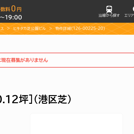
沿線から探す
エリ
ィス
ヒキタカ芝公園ビル
物件詳細(126-00225-20)
1は現在募集がありません
.12坪]（港区芝）