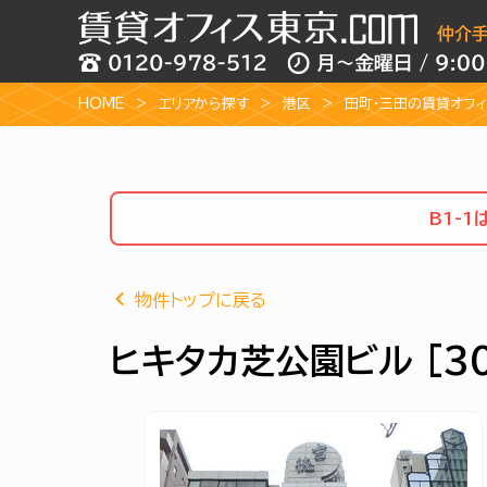
HOME
エリアから探す
港区
田町・三田の賃貸オフ
B1-
物件トップに戻る
ヒキタカ芝公園ビル [30