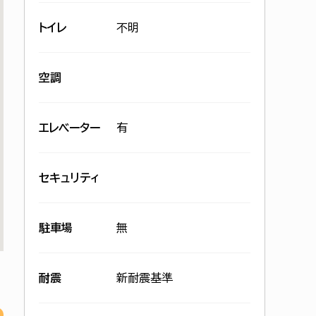
トイレ
不明
空調
エレベーター
有
セキュリティ
駐車場
無
耐震
新耐震基準