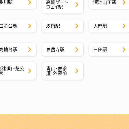
品川駅
高輪ゲート
溜池山王駅
ウェイ駅
白金台駅
汐留駅
大門駅
高輪台駅
泉岳寺駅
三田駅
浜松町・芝公
青山・表参
園
道・外苑前