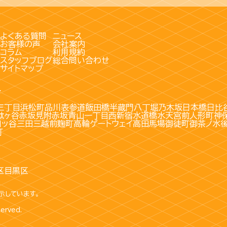
よくある質問
ニュース
お客様の声
会社案内
コラム
利用規約
スタッフブログ
総合問い合わせ
サイトマップ
す
三丁目
浜松町
品川
表参道
飯田橋
半蔵門
八丁堀
乃木坂
日本橋
日比
駄ヶ谷
赤坂見附
赤坂
青山一丁目
西新宿
水道橋
水天宮前
人形町
神
四ッ谷
三田
三越前
麹町
高輪ゲートウェイ
高田馬場
御徒町
御茶ノ水
町
区
目黒区
示しています。
served.