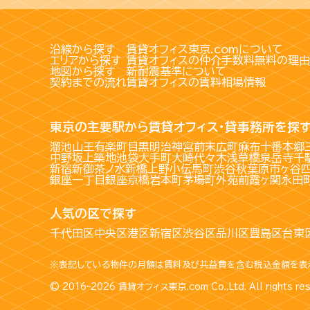
沿線から探す
賃貸オフィス東京.comについて
エリアから探す
賃貸オフィスの仲介手数料無料の理由
地図から探す
新耐震基準について
契約までの流れ
賃貸オフィスの賃料相場情報
東京の主要駅から賃貸オフィス・貸事務所を探
溜池山王
有楽町
目黒
明治神宮前
末広町
麻布十番
本郷
中野坂上
築地
池袋
大手町
大崎
代々木
浅草橋
泉岳寺
千
新宿
新御茶ノ水
新橋
上野
小伝馬町
渋谷
秋葉原
市ヶ谷
銀座一丁目
銀座
京橋
岩本町
茅場町
外苑前
霞ヶ関
永田
人気の区で探す
千代田区
中央区
港区
新宿区
渋谷区
品川区
豊島区
台東
※表記している物件の月額は賃料及び共益費を含む税込金額を表
© 2016–2026
賃貸オフィス東京.com
Co.,Ltd. All rights re