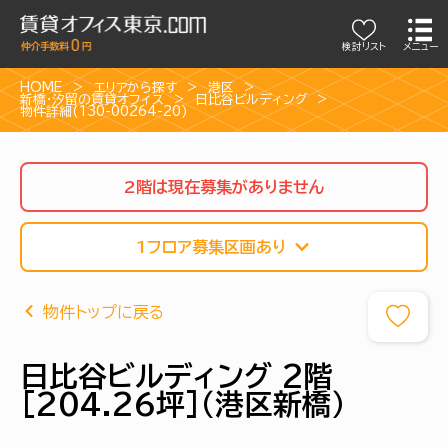
検討リスト
メニュー
HOME
エリアから探す
港区
新橋・汐留の賃貸オフィス
日比谷ビルディング
物件詳細(130-00264-20)
2階は現在募集がありません
1フロア募集区画あり
物件トップに戻る
日比谷ビルディング 2階
[204.26坪]（港区新橋）