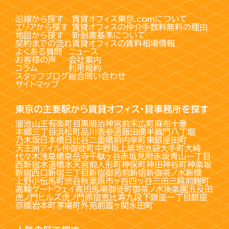
沿線から探す
賃貸オフィス東京.comについて
エリアから探す
賃貸オフィスの仲介手数料無料の理由
地図から探す
新耐震基準について
契約までの流れ
賃貸オフィスの賃料相場情報
よくある質問
ニュース
お客様の声
会社案内
コラム
利用規約
スタッフブログ
総合問い合わせ
サイトマップ
東京の主要駅から賃貸オフィス・貸事務所を探す
溜池山王
有楽町
目黒
明治神宮前
末広町
麻布十番
本郷三丁目
浜松町
品川
表参道
飯田橋
半蔵門
八丁堀
乃木坂
日本橋
日比谷
二重橋前
内幸町
東銀座
田町
天王洲アイル
仲御徒町
中野坂上
築地
池袋
大手町
大崎
代々木
浅草橋
泉岳寺
千駄ヶ谷
赤坂見附
赤坂
青山一丁目
西新宿
水道橋
水天宮前
人形町
神保町
神田
神谷町
神楽坂
新宿西口
新宿三丁目
新宿御苑前
新宿
新御茶ノ水
新橋
上野
小伝馬町
渋谷
秋葉原
市ヶ谷
四ッ谷
三田
三越前
麹町
高輪ゲートウェイ
高田馬場
御徒町
御茶ノ水
後楽園
五反田
虎ノ門ヒルズ
虎ノ門
原宿
恵比寿
九段下
銀座一丁目
銀座
京橋
岩本町
茅場町
外苑前
霞ヶ関
永田町