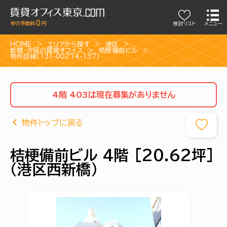
検討リスト
メニュー
HOME
エリアから探す
港区
新橋・汐留の賃貸オフィス
桔梗備前ビル
物件詳細(131-00274-137)
4階 403は現在募集がありません
物件トップに戻る
桔梗備前ビル 4階 [20.62坪]
（港区西新橋）