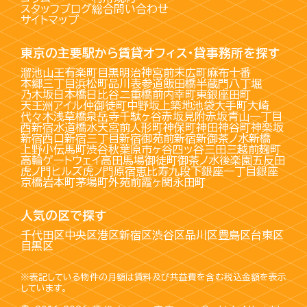
スタッフブログ
総合問い合わせ
サイトマップ
東京の主要駅から賃貸オフィス・貸事務所を探す
溜池山王
有楽町
目黒
明治神宮前
末広町
麻布十番
本郷三丁目
浜松町
品川
表参道
飯田橋
半蔵門
八丁堀
乃木坂
日本橋
日比谷
二重橋前
内幸町
東銀座
田町
天王洲アイル
仲御徒町
中野坂上
築地
池袋
大手町
大崎
代々木
浅草橋
泉岳寺
千駄ヶ谷
赤坂見附
赤坂
青山一丁目
西新宿
水道橋
水天宮前
人形町
神保町
神田
神谷町
神楽坂
新宿西口
新宿三丁目
新宿御苑前
新宿
新御茶ノ水
新橋
上野
小伝馬町
渋谷
秋葉原
市ヶ谷
四ッ谷
三田
三越前
麹町
高輪ゲートウェイ
高田馬場
御徒町
御茶ノ水
後楽園
五反田
虎ノ門ヒルズ
虎ノ門
原宿
恵比寿
九段下
銀座一丁目
銀座
京橋
岩本町
茅場町
外苑前
霞ヶ関
永田町
人気の区で探す
千代田区
中央区
港区
新宿区
渋谷区
品川区
豊島区
台東区
目黒区
※表記している物件の月額は賃料及び共益費を含む税込金額を表示
しています。