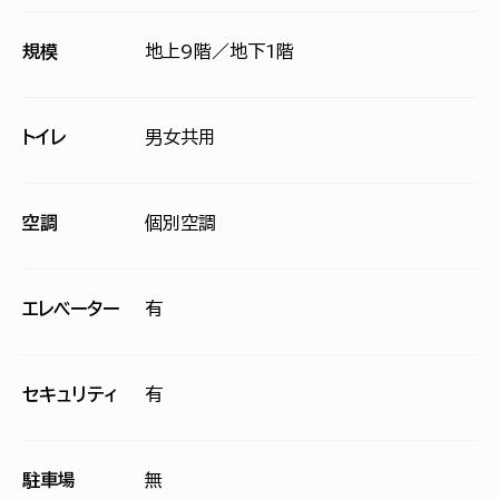
規模
地上9階／地下1階
トイレ
男女共用
空調
個別空調
エレベーター
有
セキュリティ
有
駐車場
無