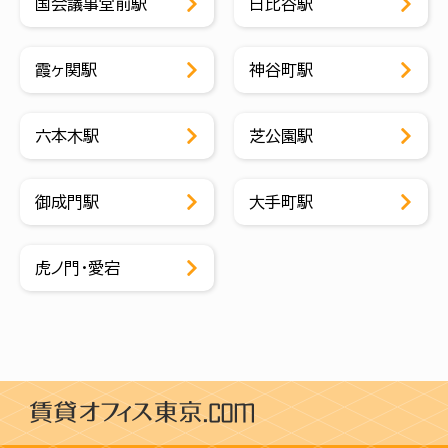
国会議事堂前駅
日比谷駅
霞ヶ関駅
神谷町駅
六本木駅
芝公園駅
御成門駅
大手町駅
虎ノ門・愛宕