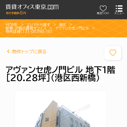
検討リスト
メニュー
HOME
エリアから探す
港区
新橋・汐留の賃貸オフィス
アヴァンセ虎ノ門ビル
物件詳細(131-00398-10)
物件トップに戻る
アヴァンセ虎ノ門ビル 地下1階
[20.28坪]（港区西新橋）