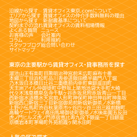
沿線から探す
賃貸オフィス東京.comについて
エリアから探す
賃貸オフィスの仲介手数料無料の理由
地図から探す
新耐震基準について
契約までの流れ
賃貸オフィスの賃料相場情報
よくある質問
ニュース
お客様の声
会社案内
コラム
利用規約
スタッフブログ
総合問い合わせ
サイトマップ
東京の主要駅から賃貸オフィス・貸事務所を探す
溜池山王
有楽町
目黒
明治神宮前
末広町
麻布十番
本郷三丁目
浜松町
品川
表参道
飯田橋
半蔵門
八丁堀
乃木坂
日本橋
日比谷
二重橋前
内幸町
東銀座
田町
天王洲アイル
仲御徒町
中野坂上
築地
池袋
大手町
大崎
代々木
浅草橋
泉岳寺
千駄ヶ谷
赤坂見附
赤坂
青山一丁目
西新宿
水道橋
水天宮前
人形町
神保町
神田
神谷町
神楽坂
新宿西口
新宿三丁目
新宿御苑前
新宿
新御茶ノ水
新橋
上野
小伝馬町
渋谷
秋葉原
市ヶ谷
四ッ谷
三田
三越前
麹町
高輪ゲートウェイ
高田馬場
御徒町
御茶ノ水
後楽園
五反田
虎ノ門ヒルズ
虎ノ門
原宿
恵比寿
九段下
銀座一丁目
銀座
京橋
岩本町
茅場町
外苑前
霞ヶ関
永田町