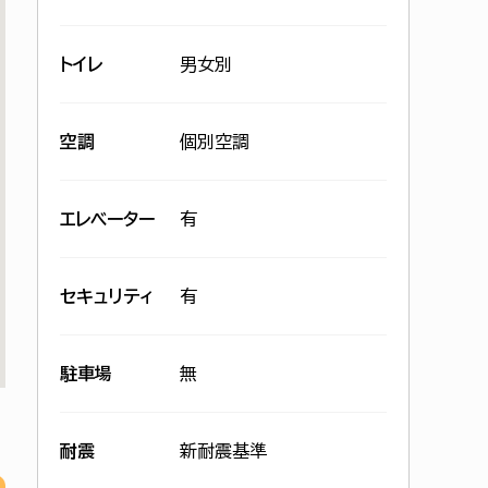
トイレ
男女別
空調
個別空調
エレベーター
有
セキュリティ
有
駐車場
無
耐震
新耐震基準