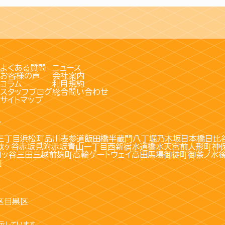
よくある質問
ニュース
お客様の声
会社案内
コラム
利用規約
スタッフブログ
総合問い合わせ
サイトマップ
す
三丁目
浜松町
品川
表参道
飯田橋
半蔵門
八丁堀
乃木坂
日本橋
日比
駄ヶ谷
赤坂見附
赤坂
青山一丁目
西新宿
水道橋
水天宮前
人形町
神
四ッ谷
三田
三越前
麹町
高輪ゲートウェイ
高田馬場
御徒町
御茶ノ水
町
区
目黒区
示しています。