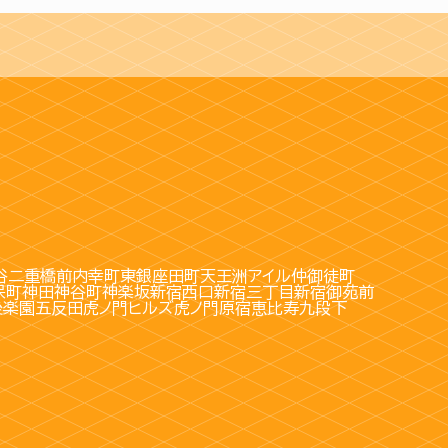
谷
二重橋前
内幸町
東銀座
田町
天王洲アイル
仲御徒町
保町
神田
神谷町
神楽坂
新宿西口
新宿三丁目
新宿御苑前
後楽園
五反田
虎ノ門ヒルズ
虎ノ門
原宿
恵比寿
九段下