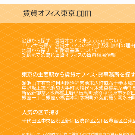
沿線から探す
賃貸オフィス東京.comについて
エリアから探す
賃貸オフィスの仲介手数料無料の理由
地図から探す
新耐震基準について
契約までの流れ
賃貸オフィスの賃料相場情報
東京の主要駅から賃貸オフィス・貸事務所を探
溜池山王
有楽町
目黒
明治神宮前
末広町
麻布十番
本郷
中野坂上
築地
池袋
大手町
大崎
代々木
浅草橋
泉岳寺
千
新宿
新御茶ノ水
新橋
上野
小伝馬町
渋谷
秋葉原
市ヶ谷
銀座一丁目
銀座
京橋
岩本町
茅場町
外苑前
霞ヶ関
永田
人気の区で探す
千代田区
中央区
港区
新宿区
渋谷区
品川区
豊島区
台東
※表記している物件の月額は賃料及び共益費を含む税込金額を表