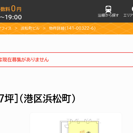
沿線から探す
エリ
オフィス
浜松町ビル
物件詳細(141-00322-6)
①は現在募集がありません
77坪]（港区浜松町）