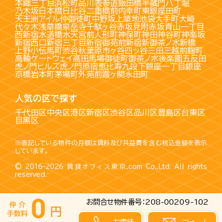
本郷三丁目
浜松町
品川
表参道
飯田橋
半蔵門
八丁堀
乃木坂
日本橋
日比谷
二重橋前
内幸町
東銀座
田町
天王洲アイル
仲御徒町
中野坂上
築地
池袋
大手町
大崎
代々木
浅草橋
泉岳寺
千駄ヶ谷
赤坂見附
赤坂
青山一丁目
西新宿
水道橋
水天宮前
人形町
神保町
神田
神谷町
神楽坂
新宿西口
新宿三丁目
新宿御苑前
新宿
新御茶ノ水
新橋
上野
小伝馬町
渋谷
秋葉原
市ヶ谷
四ッ谷
三田
三越前
麹町
高輪ゲートウェイ
高田馬場
御徒町
御茶ノ水
後楽園
五反田
虎ノ門ヒルズ
虎ノ門
原宿
恵比寿
九段下
銀座一丁目
銀座
京橋
岩本町
茅場町
外苑前
霞ヶ関
永田町
人気の区で探す
千代田区
中央区
港区
新宿区
渋谷区
品川区
豊島区
台東区
目黒区
※表記している物件の月額は賃料及び共益費を含む税込金額を表示
しています。
© 2016–2026
賃貸オフィス東京.com
Co.,Ltd. All rights
reserved.
お問合せ物件番号：208-00209-102