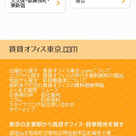
大久保・歌舞伎町・
落合
東新宿
沿線から探す
賃貸オフィス東京.comについて
エリアから探す
賃貸オフィスの仲介手数料無料の理由
地図から探す
新耐震基準について
契約までの流れ
賃貸オフィスの賃料相場情報
よくある質問
ニュース
お客様の声
会社案内
コラム
利用規約
スタッフブログ
総合問い合わせ
サイトマップ
東京の主要駅から賃貸オフィス・貸事務所を探す
溜池山王
有楽町
目黒
明治神宮前
末広町
麻布十番