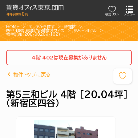
検討リスト
メニュー
HOME
エリアから探す
新宿区
四谷・曙橋・信濃町の賃貸オフィス
第５三和ビル
物件詳細(208-00209-102)
4階 402は現在募集がありません
物件トップに戻る
第５三和ビル 4階 [20.04坪]
（新宿区四谷）