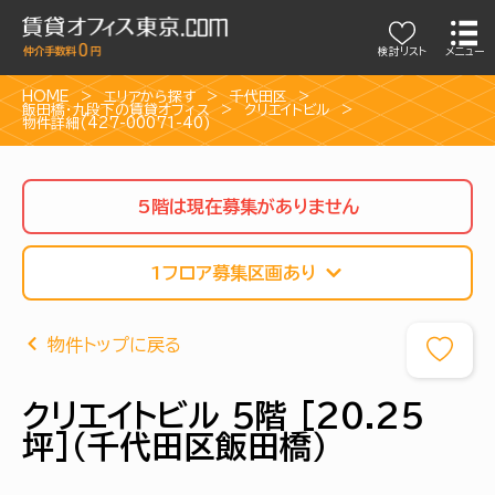
検討リスト
メニュー
HOME
エリアから探す
千代田区
飯田橋・九段下の賃貸オフィス
クリエイトビル
物件詳細(427-00071-40)
5階は現在募集がありません
1フロア募集区画あり
物件トップに戻る
クリエイトビル 5階 [20.25
坪]（千代田区飯田橋）