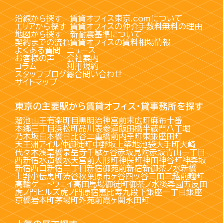
沿線から探す
賃貸オフィス東京.comについて
エリアから探す
賃貸オフィスの仲介手数料無料の理由
地図から探す
新耐震基準について
契約までの流れ
賃貸オフィスの賃料相場情報
よくある質問
ニュース
お客様の声
会社案内
コラム
利用規約
スタッフブログ
総合問い合わせ
サイトマップ
東京の主要駅から賃貸オフィス・貸事務所を探す
溜池山王
有楽町
目黒
明治神宮前
末広町
麻布十番
本郷三丁目
浜松町
品川
表参道
飯田橋
半蔵門
八丁堀
乃木坂
日本橋
日比谷
二重橋前
内幸町
東銀座
田町
天王洲アイル
仲御徒町
中野坂上
築地
池袋
大手町
大崎
代々木
浅草橋
泉岳寺
千駄ヶ谷
赤坂見附
赤坂
青山一丁目
西新宿
水道橋
水天宮前
人形町
神保町
神田
神谷町
神楽坂
新宿西口
新宿三丁目
新宿御苑前
新宿
新御茶ノ水
新橋
上野
小伝馬町
渋谷
秋葉原
市ヶ谷
四ッ谷
三田
三越前
麹町
高輪ゲートウェイ
高田馬場
御徒町
御茶ノ水
後楽園
五反田
虎ノ門ヒルズ
虎ノ門
原宿
恵比寿
九段下
銀座一丁目
銀座
京橋
岩本町
茅場町
外苑前
霞ヶ関
永田町