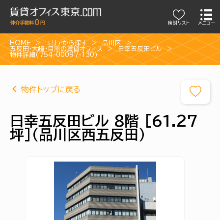
検討リスト
メニュー
HOME
エリアから探す
品川区
五反田・大崎・目黒の賃貸オフィス
日幸五反田ビル
物件詳細(754-00097-130)
物件トップに戻る
日幸五反田ビル 8階 [61.27
坪]（品川区西五反田）