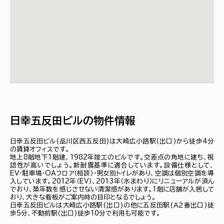
日幸五反田ビルの物件情報
日幸五反田ビル(品川区西五反田)は大崎広小路駅(出口)から徒歩4分
の賃貸オフィスです。
地上8階地下1階建、1982年竣工のビルです。交差点の角地に建ち、視
認性が高いでしょう。新耐震基準に適合しています。設備仕様として、
EV・駐車場・OAフロア（相談）・男女別トイレがあり、空調は個別空調を導
入しています。2012年（EV）、2013年（水まわり）にリニューアルが済ん
でおり、築年数を感じさせない清潔感があります。1階に店舗が入居して
おり、大きな看板がご案内時の目印となるでしょう。
日幸五反田ビルは大崎広小路駅(出口)の他に五反田駅(Ａ２番出口)徒
歩5分、不動前駅(出口)徒歩10分で利用も可能です。