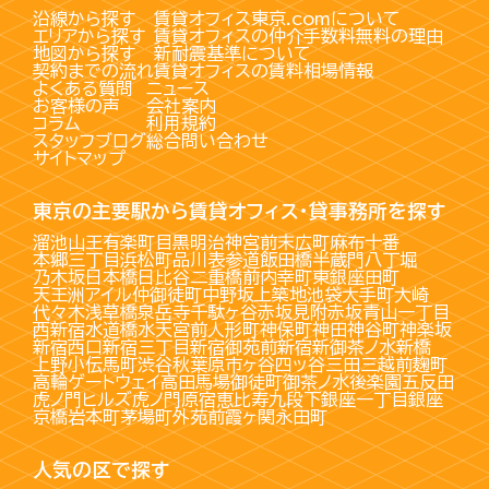
沿線から探す
賃貸オフィス東京.comについて
エリアから探す
賃貸オフィスの仲介手数料無料の理由
地図から探す
新耐震基準について
契約までの流れ
賃貸オフィスの賃料相場情報
よくある質問
ニュース
お客様の声
会社案内
コラム
利用規約
スタッフブログ
総合問い合わせ
サイトマップ
東京の主要駅から賃貸オフィス・貸事務所を探す
溜池山王
有楽町
目黒
明治神宮前
末広町
麻布十番
本郷三丁目
浜松町
品川
表参道
飯田橋
半蔵門
八丁堀
乃木坂
日本橋
日比谷
二重橋前
内幸町
東銀座
田町
天王洲アイル
仲御徒町
中野坂上
築地
池袋
大手町
大崎
代々木
浅草橋
泉岳寺
千駄ヶ谷
赤坂見附
赤坂
青山一丁目
西新宿
水道橋
水天宮前
人形町
神保町
神田
神谷町
神楽坂
新宿西口
新宿三丁目
新宿御苑前
新宿
新御茶ノ水
新橋
上野
小伝馬町
渋谷
秋葉原
市ヶ谷
四ッ谷
三田
三越前
麹町
高輪ゲートウェイ
高田馬場
御徒町
御茶ノ水
後楽園
五反田
虎ノ門ヒルズ
虎ノ門
原宿
恵比寿
九段下
銀座一丁目
銀座
京橋
岩本町
茅場町
外苑前
霞ヶ関
永田町
人気の区で探す