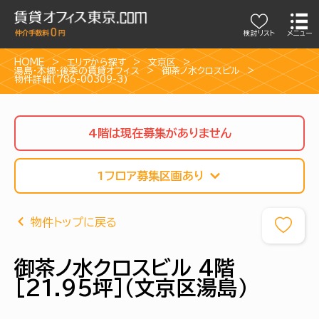
検討リスト
メニュー
HOME
エリアから探す
文京区
湯島・本郷・後楽の賃貸オフィス
御茶ノ水クロスビル
物件詳細(786-00309-3)
4階は現在募集がありません
1フロア募集区画あり
物件トップに戻る
御茶ノ水クロスビル 4階
[21.95坪]（文京区湯島）