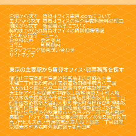
沿線から探す
賃貸オフィス東京.comについて
エリアから探す
賃貸オフィスの仲介手数料無料の理由
地図から探す
新耐震基準について
契約までの流れ
賃貸オフィスの賃料相場情報
よくある質問
ニュース
お客様の声
会社案内
コラム
利用規約
スタッフブログ
総合問い合わせ
サイトマップ
東京の主要駅から賃貸オフィス・貸事務所を探す
溜池山王
有楽町
目黒
明治神宮前
末広町
麻布十番
本郷三丁目
浜松町
品川
表参道
飯田橋
半蔵門
八丁堀
乃木坂
日本橋
日比谷
二重橋前
内幸町
東銀座
田町
天王洲アイル
仲御徒町
中野坂上
築地
池袋
大手町
大崎
代々木
浅草橋
泉岳寺
千駄ヶ谷
赤坂見附
赤坂
青山一丁目
西新宿
水道橋
水天宮前
人形町
神保町
神田
神谷町
神楽坂
新宿西口
新宿三丁目
新宿御苑前
新宿
新御茶ノ水
新橋
上野
小伝馬町
渋谷
秋葉原
市ヶ谷
四ッ谷
三田
三越前
麹町
高輪ゲートウェイ
高田馬場
御徒町
御茶ノ水
後楽園
五反田
虎ノ門ヒルズ
虎ノ門
原宿
恵比寿
九段下
銀座一丁目
銀座
京橋
岩本町
茅場町
外苑前
霞ヶ関
永田町