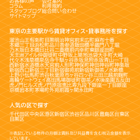
お客様の声
会社案内
コラム
利用規約
スタッフブログ
総合問い合わせ
サイトマップ
東京の主要駅から賃貸オフィス・貸事務所を探す
溜池山王
有楽町
目黒
明治神宮前
末広町
麻布十番
本郷三丁目
浜松町
品川
表参道
飯田橋
半蔵門
八丁堀
乃木坂
日本橋
日比谷
二重橋前
内幸町
東銀座
田町
天王洲アイル
仲御徒町
中野坂上
築地
池袋
大手町
大崎
代々木
浅草橋
泉岳寺
千駄ヶ谷
赤坂見附
赤坂
青山一丁目
西新宿
水道橋
水天宮前
人形町
神保町
神田
神谷町
神楽坂
新宿西口
新宿三丁目
新宿御苑前
新宿
新御茶ノ水
新橋
上野
小伝馬町
渋谷
秋葉原
市ヶ谷
四ッ谷
三田
三越前
麹町
高輪ゲートウェイ
高田馬場
御徒町
御茶ノ水
後楽園
五反田
虎ノ門ヒルズ
虎ノ門
原宿
恵比寿
九段下
銀座一丁目
銀座
京橋
岩本町
茅場町
外苑前
霞ヶ関
永田町
人気の区で探す
千代田区
中央区
港区
新宿区
渋谷区
品川区
豊島区
台東区
目黒区
※表記している物件の月額は賃料及び共益費を含む税込金額を表示
しています。