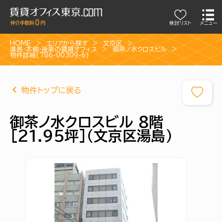
検討リスト
メニュー
HOME
エリアから探す
文京区
湯島・本郷・後楽の賃貸オフィス
御茶ノ水クロスビル
物件詳細(786-00309-6)
物件トップに戻る
御茶ノ水クロスビル 8階
[21.95坪]（文京区湯島）