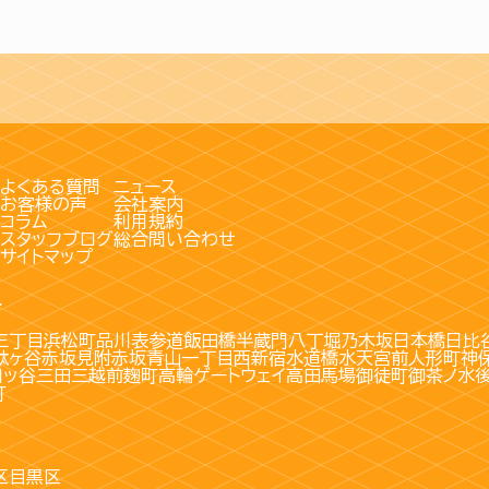
よくある質問
ニュース
お客様の声
会社案内
コラム
利用規約
スタッフブログ
総合問い合わせ
サイトマップ
す
三丁目
浜松町
品川
表参道
飯田橋
半蔵門
八丁堀
乃木坂
日本橋
日比
駄ヶ谷
赤坂見附
赤坂
青山一丁目
西新宿
水道橋
水天宮前
人形町
神
四ッ谷
三田
三越前
麹町
高輪ゲートウェイ
高田馬場
御徒町
御茶ノ水
町
区
目黒区