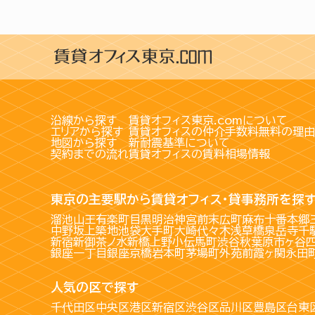
沿線から探す
賃貸オフィス東京.comについて
エリアから探す
賃貸オフィスの仲介手数料無料の理由
地図から探す
新耐震基準について
契約までの流れ
賃貸オフィスの賃料相場情報
東京の主要駅から賃貸オフィス・貸事務所を探
溜池山王
有楽町
目黒
明治神宮前
末広町
麻布十番
本郷
中野坂上
築地
池袋
大手町
大崎
代々木
浅草橋
泉岳寺
千
新宿
新御茶ノ水
新橋
上野
小伝馬町
渋谷
秋葉原
市ヶ谷
銀座一丁目
銀座
京橋
岩本町
茅場町
外苑前
霞ヶ関
永田
人気の区で探す
千代田区
中央区
港区
新宿区
渋谷区
品川区
豊島区
台東