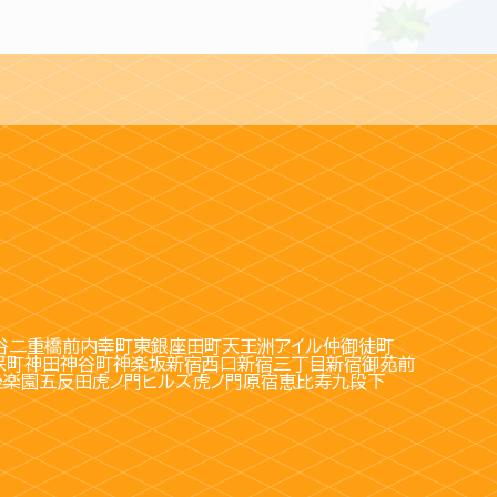
谷
二重橋前
内幸町
東銀座
田町
天王洲アイル
仲御徒町
保町
神田
神谷町
神楽坂
新宿西口
新宿三丁目
新宿御苑前
後楽園
五反田
虎ノ門ヒルズ
虎ノ門
原宿
恵比寿
九段下