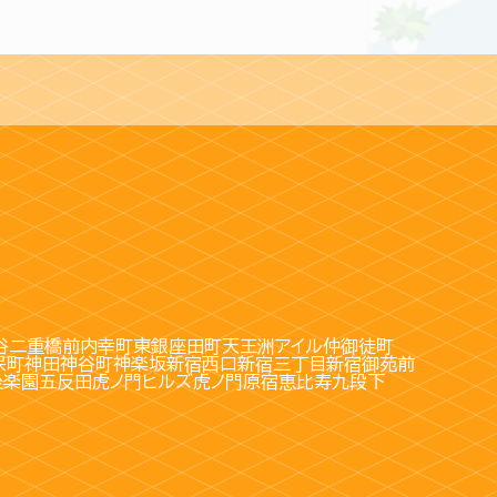
谷
二重橋前
内幸町
東銀座
田町
天王洲アイル
仲御徒町
保町
神田
神谷町
神楽坂
新宿西口
新宿三丁目
新宿御苑前
後楽園
五反田
虎ノ門ヒルズ
虎ノ門
原宿
恵比寿
九段下