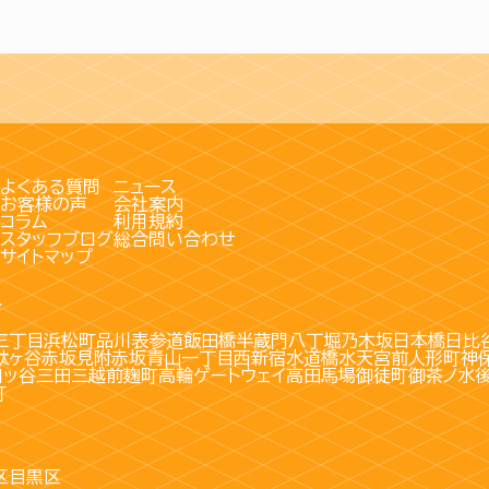
よくある質問
ニュース
お客様の声
会社案内
コラム
利用規約
スタッフブログ
総合問い合わせ
サイトマップ
す
三丁目
浜松町
品川
表参道
飯田橋
半蔵門
八丁堀
乃木坂
日本橋
日比
駄ヶ谷
赤坂見附
赤坂
青山一丁目
西新宿
水道橋
水天宮前
人形町
神
四ッ谷
三田
三越前
麹町
高輪ゲートウェイ
高田馬場
御徒町
御茶ノ水
町
区
目黒区