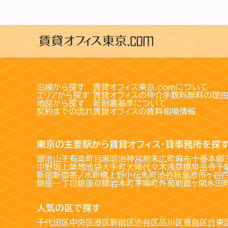
沿線から探す
賃貸オフィス東京.comについて
エリアから探す
賃貸オフィスの仲介手数料無料の理由
地図から探す
新耐震基準について
契約までの流れ
賃貸オフィスの賃料相場情報
東京の主要駅から賃貸オフィス・貸事務所を探
溜池山王
有楽町
目黒
明治神宮前
末広町
麻布十番
本郷
中野坂上
築地
池袋
大手町
大崎
代々木
浅草橋
泉岳寺
千
新宿
新御茶ノ水
新橋
上野
小伝馬町
渋谷
秋葉原
市ヶ谷
銀座一丁目
銀座
京橋
岩本町
茅場町
外苑前
霞ヶ関
永田
人気の区で探す
千代田区
中央区
港区
新宿区
渋谷区
品川区
豊島区
台東