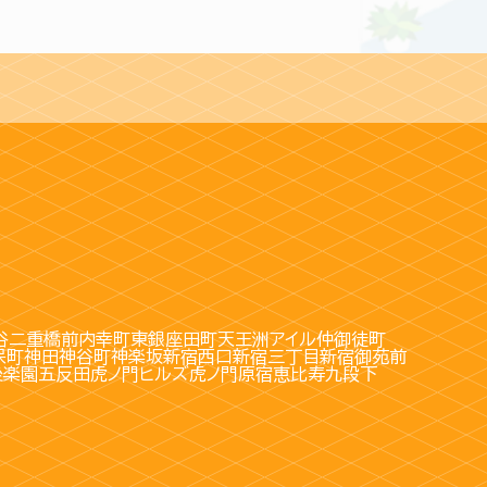
谷
二重橋前
内幸町
東銀座
田町
天王洲アイル
仲御徒町
保町
神田
神谷町
神楽坂
新宿西口
新宿三丁目
新宿御苑前
後楽園
五反田
虎ノ門ヒルズ
虎ノ門
原宿
恵比寿
九段下