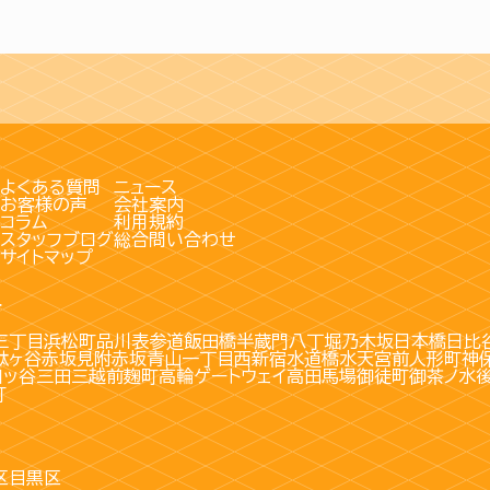
よくある質問
ニュース
お客様の声
会社案内
コラム
利用規約
スタッフブログ
総合問い合わせ
サイトマップ
す
三丁目
浜松町
品川
表参道
飯田橋
半蔵門
八丁堀
乃木坂
日本橋
日比
駄ヶ谷
赤坂見附
赤坂
青山一丁目
西新宿
水道橋
水天宮前
人形町
神
四ッ谷
三田
三越前
麹町
高輪ゲートウェイ
高田馬場
御徒町
御茶ノ水
町
区
目黒区