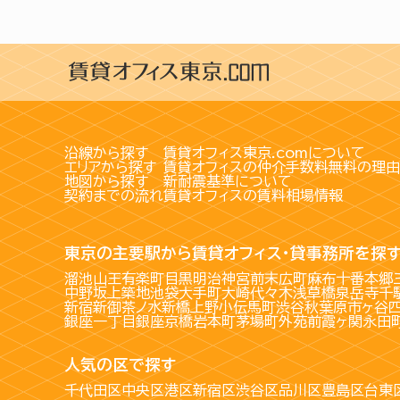
沿線から探す
賃貸オフィス東京.comについて
エリアから探す
賃貸オフィスの仲介手数料無料の理由
地図から探す
新耐震基準について
契約までの流れ
賃貸オフィスの賃料相場情報
東京の主要駅から賃貸オフィス・貸事務所を探
溜池山王
有楽町
目黒
明治神宮前
末広町
麻布十番
本郷
中野坂上
築地
池袋
大手町
大崎
代々木
浅草橋
泉岳寺
千
新宿
新御茶ノ水
新橋
上野
小伝馬町
渋谷
秋葉原
市ヶ谷
銀座一丁目
銀座
京橋
岩本町
茅場町
外苑前
霞ヶ関
永田
人気の区で探す
千代田区
中央区
港区
新宿区
渋谷区
品川区
豊島区
台東