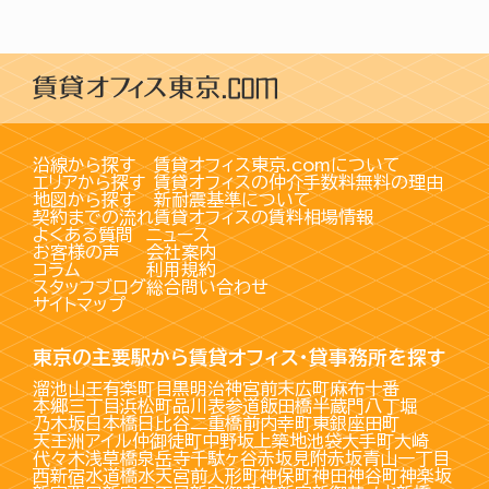
沿線から探す
賃貸オフィス東京.comについて
エリアから探す
賃貸オフィスの仲介手数料無料の理由
地図から探す
新耐震基準について
契約までの流れ
賃貸オフィスの賃料相場情報
よくある質問
ニュース
お客様の声
会社案内
コラム
利用規約
スタッフブログ
総合問い合わせ
サイトマップ
東京の主要駅から賃貸オフィス・貸事務所を探す
溜池山王
有楽町
目黒
明治神宮前
末広町
麻布十番
本郷三丁目
浜松町
品川
表参道
飯田橋
半蔵門
八丁堀
乃木坂
日本橋
日比谷
二重橋前
内幸町
東銀座
田町
天王洲アイル
仲御徒町
中野坂上
築地
池袋
大手町
大崎
代々木
浅草橋
泉岳寺
千駄ヶ谷
赤坂見附
赤坂
青山一丁目
西新宿
水道橋
水天宮前
人形町
神保町
神田
神谷町
神楽坂