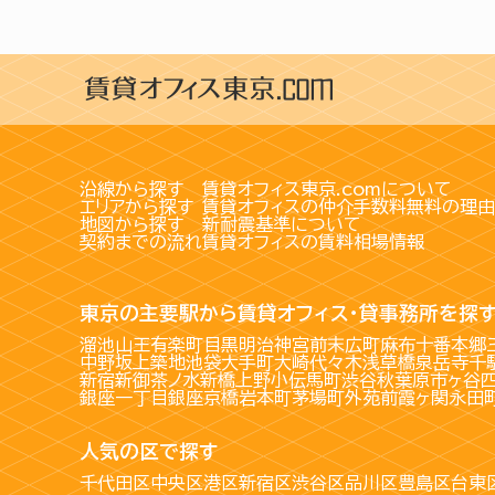
沿線から探す
賃貸オフィス東京.comについて
エリアから探す
賃貸オフィスの仲介手数料無料の理由
地図から探す
新耐震基準について
契約までの流れ
賃貸オフィスの賃料相場情報
東京の主要駅から賃貸オフィス・貸事務所を探
溜池山王
有楽町
目黒
明治神宮前
末広町
麻布十番
本郷
中野坂上
築地
池袋
大手町
大崎
代々木
浅草橋
泉岳寺
千
新宿
新御茶ノ水
新橋
上野
小伝馬町
渋谷
秋葉原
市ヶ谷
銀座一丁目
銀座
京橋
岩本町
茅場町
外苑前
霞ヶ関
永田
人気の区で探す
千代田区
中央区
港区
新宿区
渋谷区
品川区
豊島区
台東