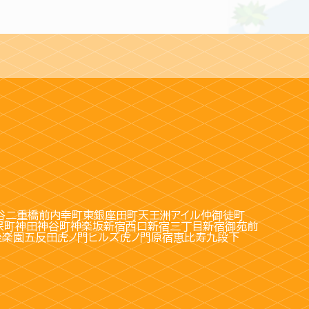
谷
二重橋前
内幸町
東銀座
田町
天王洲アイル
仲御徒町
保町
神田
神谷町
神楽坂
新宿西口
新宿三丁目
新宿御苑前
後楽園
五反田
虎ノ門ヒルズ
虎ノ門
原宿
恵比寿
九段下