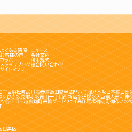
よくある質問
ニュース
お客様の声
会社案内
コラム
利用規約
スタッフブログ
総合問い合わせ
サイトマップ
す
三丁目
浜松町
品川
表参道
飯田橋
半蔵門
八丁堀
乃木坂
日本橋
日比
駄ヶ谷
赤坂見附
赤坂
青山一丁目
西新宿
水道橋
水天宮前
人形町
神
四ッ谷
三田
三越前
麹町
高輪ゲートウェイ
高田馬場
御徒町
御茶ノ水
町
区
目黒区