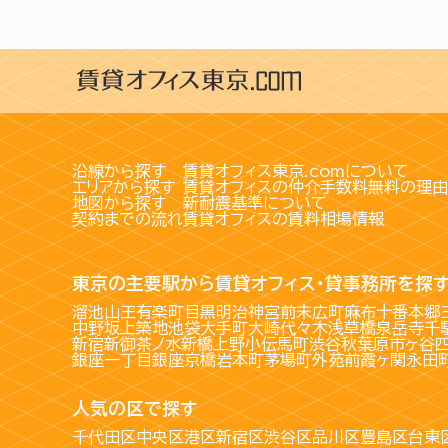
沿線から探す
賃貸オフィス東京.comについて
エリアから探す
賃貸オフィスの仲介手数料無料の理由
地図から探す
新耐震基準について
契約までの流れ
賃貸オフィスの賃料相場情報
東京の主要駅から賃貸オフィス・貸事務所を探
溜池山王
有楽町
目黒
明治神宮前
末広町
麻布十番
本郷
中野坂上
築地
池袋
大手町
大崎
代々木
浅草橋
泉岳寺
千
新宿
新御茶ノ水
新橋
上野
小伝馬町
渋谷
秋葉原
市ヶ谷
銀座一丁目
銀座
京橋
岩本町
茅場町
外苑前
霞ヶ関
永田
人気の区で探す
千代田区
中央区
港区
新宿区
渋谷区
品川区
豊島区
台東