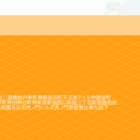
谷
二重橋前
内幸町
東銀座
田町
天王洲アイル
仲御徒町
保町
神田
神谷町
神楽坂
新宿西口
新宿三丁目
新宿御苑前
後楽園
五反田
虎ノ門ヒルズ
虎ノ門
原宿
恵比寿
九段下