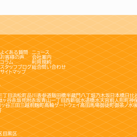
よくある質問
ニュース
お客様の声
会社案内
コラム
利用規約
スタッフブログ
総合問い合わせ
サイトマップ
す
三丁目
浜松町
品川
表参道
飯田橋
半蔵門
八丁堀
乃木坂
日本橋
日比
駄ヶ谷
赤坂見附
赤坂
青山一丁目
西新宿
水道橋
水天宮前
人形町
神
四ッ谷
三田
三越前
麹町
高輪ゲートウェイ
高田馬場
御徒町
御茶ノ水
町
区
目黒区