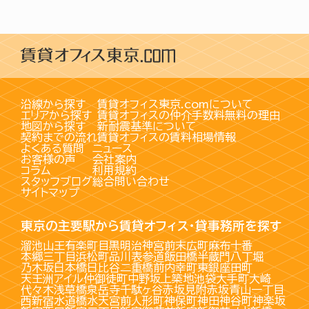
沿線から探す
賃貸オフィス東京.comについて
エリアから探す
賃貸オフィスの仲介手数料無料の理由
地図から探す
新耐震基準について
契約までの流れ
賃貸オフィスの賃料相場情報
よくある質問
ニュース
お客様の声
会社案内
コラム
利用規約
スタッフブログ
総合問い合わせ
サイトマップ
東京の主要駅から賃貸オフィス・貸事務所を探す
溜池山王
有楽町
目黒
明治神宮前
末広町
麻布十番
本郷三丁目
浜松町
品川
表参道
飯田橋
半蔵門
八丁堀
乃木坂
日本橋
日比谷
二重橋前
内幸町
東銀座
田町
天王洲アイル
仲御徒町
中野坂上
築地
池袋
大手町
大崎
代々木
浅草橋
泉岳寺
千駄ヶ谷
赤坂見附
赤坂
青山一丁目
西新宿
水道橋
水天宮前
人形町
神保町
神田
神谷町
神楽坂