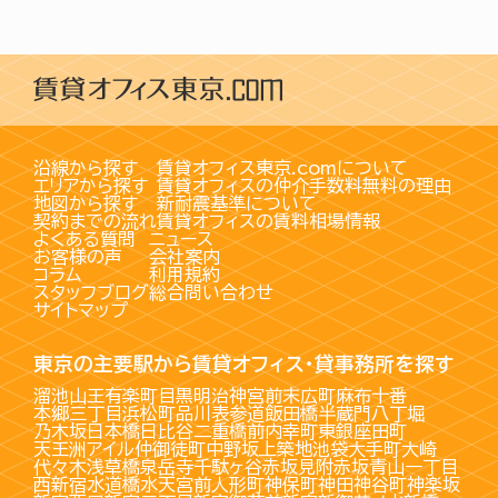
沿線から探す
賃貸オフィス東京.comについて
エリアから探す
賃貸オフィスの仲介手数料無料の理由
地図から探す
新耐震基準について
契約までの流れ
賃貸オフィスの賃料相場情報
よくある質問
ニュース
お客様の声
会社案内
コラム
利用規約
スタッフブログ
総合問い合わせ
サイトマップ
東京の主要駅から賃貸オフィス・貸事務所を探す
溜池山王
有楽町
目黒
明治神宮前
末広町
麻布十番
本郷三丁目
浜松町
品川
表参道
飯田橋
半蔵門
八丁堀
乃木坂
日本橋
日比谷
二重橋前
内幸町
東銀座
田町
天王洲アイル
仲御徒町
中野坂上
築地
池袋
大手町
大崎
代々木
浅草橋
泉岳寺
千駄ヶ谷
赤坂見附
赤坂
青山一丁目
西新宿
水道橋
水天宮前
人形町
神保町
神田
神谷町
神楽坂