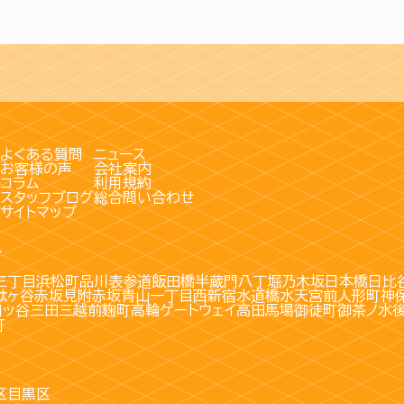
よくある質問
ニュース
お客様の声
会社案内
コラム
利用規約
スタッフブログ
総合問い合わせ
サイトマップ
す
三丁目
浜松町
品川
表参道
飯田橋
半蔵門
八丁堀
乃木坂
日本橋
日比
駄ヶ谷
赤坂見附
赤坂
青山一丁目
西新宿
水道橋
水天宮前
人形町
神
四ッ谷
三田
三越前
麹町
高輪ゲートウェイ
高田馬場
御徒町
御茶ノ水
町
区
目黒区