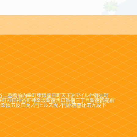
谷
二重橋前
内幸町
東銀座
田町
天王洲アイル
仲御徒町
保町
神田
神谷町
神楽坂
新宿西口
新宿三丁目
新宿御苑前
後楽園
五反田
虎ノ門ヒルズ
虎ノ門
原宿
恵比寿
九段下