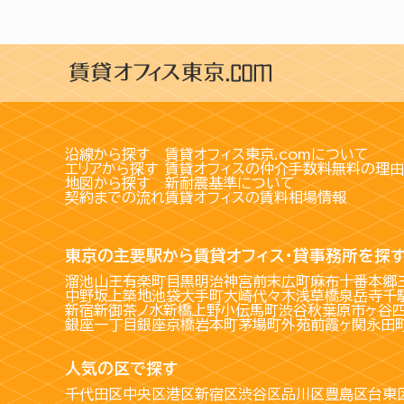
沿線から探す
賃貸オフィス東京.comについて
エリアから探す
賃貸オフィスの仲介手数料無料の理由
地図から探す
新耐震基準について
契約までの流れ
賃貸オフィスの賃料相場情報
東京の主要駅から賃貸オフィス・貸事務所を探
溜池山王
有楽町
目黒
明治神宮前
末広町
麻布十番
本郷
中野坂上
築地
池袋
大手町
大崎
代々木
浅草橋
泉岳寺
千
新宿
新御茶ノ水
新橋
上野
小伝馬町
渋谷
秋葉原
市ヶ谷
銀座一丁目
銀座
京橋
岩本町
茅場町
外苑前
霞ヶ関
永田
人気の区で探す
千代田区
中央区
港区
新宿区
渋谷区
品川区
豊島区
台東