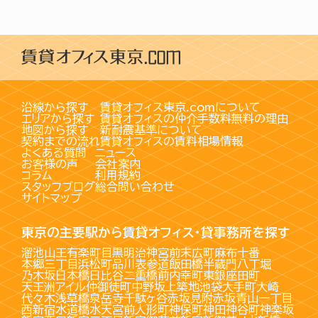
沿線から探す
賃貸オフィス東京.comについて
エリアから探す
賃貸オフィスの仲介手数料無料の理由
地図から探す
新耐震基準について
契約までの流れ
賃貸オフィスの賃料相場情報
よくある質問
ニュース
お客様の声
会社案内
コラム
利用規約
スタッフブログ
総合問い合わせ
サイトマップ
東京の主要駅から賃貸オフィス・貸事務所を探す
溜池山王
有楽町
目黒
明治神宮前
末広町
麻布十番
本郷三丁目
浜松町
品川
表参道
飯田橋
半蔵門
八丁堀
乃木坂
日本橋
日比谷
二重橋前
内幸町
東銀座
田町
天王洲アイル
仲御徒町
中野坂上
築地
池袋
大手町
大崎
代々木
浅草橋
泉岳寺
千駄ヶ谷
赤坂見附
赤坂
青山一丁目
西新宿
水道橋
水天宮前
人形町
神保町
神田
神谷町
神楽坂