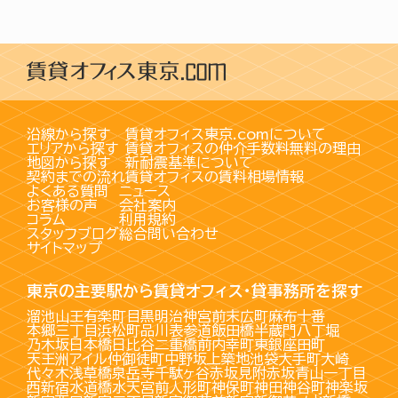
沿線から探す
賃貸オフィス東京.comについて
エリアから探す
賃貸オフィスの仲介手数料無料の理由
地図から探す
新耐震基準について
契約までの流れ
賃貸オフィスの賃料相場情報
よくある質問
ニュース
お客様の声
会社案内
コラム
利用規約
スタッフブログ
総合問い合わせ
サイトマップ
東京の主要駅から賃貸オフィス・貸事務所を探す
溜池山王
有楽町
目黒
明治神宮前
末広町
麻布十番
本郷三丁目
浜松町
品川
表参道
飯田橋
半蔵門
八丁堀
乃木坂
日本橋
日比谷
二重橋前
内幸町
東銀座
田町
天王洲アイル
仲御徒町
中野坂上
築地
池袋
大手町
大崎
代々木
浅草橋
泉岳寺
千駄ヶ谷
赤坂見附
赤坂
青山一丁目
西新宿
水道橋
水天宮前
人形町
神保町
神田
神谷町
神楽坂