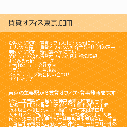
沿線から探す
賃貸オフィス東京.comについて
エリアから探す
賃貸オフィスの仲介手数料無料の理由
地図から探す
新耐震基準について
契約までの流れ
賃貸オフィスの賃料相場情報
よくある質問
ニュース
お客様の声
会社案内
コラム
利用規約
スタッフブログ
総合問い合わせ
サイトマップ
東京の主要駅から賃貸オフィス・貸事務所を探す
溜池山王
有楽町
目黒
明治神宮前
末広町
麻布十番
本郷三丁目
浜松町
品川
表参道
飯田橋
半蔵門
八丁堀
乃木坂
日本橋
日比谷
二重橋前
内幸町
東銀座
田町
天王洲アイル
仲御徒町
中野坂上
築地
池袋
大手町
大崎
代々木
浅草橋
泉岳寺
千駄ヶ谷
赤坂見附
赤坂
青山一丁目
西新宿
水道橋
水天宮前
人形町
神保町
神田
神谷町
神楽坂