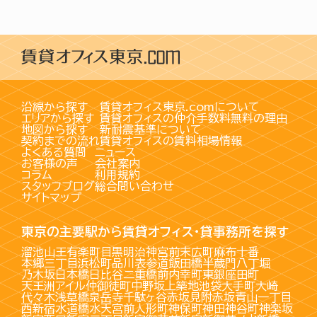
沿線から探す
賃貸オフィス東京.comについて
エリアから探す
賃貸オフィスの仲介手数料無料の理由
地図から探す
新耐震基準について
契約までの流れ
賃貸オフィスの賃料相場情報
よくある質問
ニュース
お客様の声
会社案内
コラム
利用規約
スタッフブログ
総合問い合わせ
サイトマップ
東京の主要駅から賃貸オフィス・貸事務所を探す
溜池山王
有楽町
目黒
明治神宮前
末広町
麻布十番
本郷三丁目
浜松町
品川
表参道
飯田橋
半蔵門
八丁堀
乃木坂
日本橋
日比谷
二重橋前
内幸町
東銀座
田町
天王洲アイル
仲御徒町
中野坂上
築地
池袋
大手町
大崎
代々木
浅草橋
泉岳寺
千駄ヶ谷
赤坂見附
赤坂
青山一丁目
西新宿
水道橋
水天宮前
人形町
神保町
神田
神谷町
神楽坂