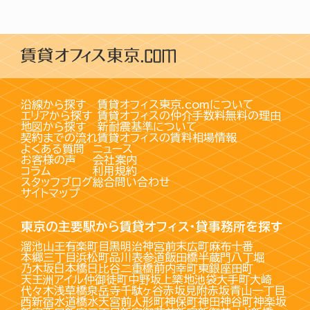
沿線から探す
賃貸オフィス東京.comについて
エリアから探す
賃貸オフィスの仲介手数料無料の理由
地図から探す
新耐震基準について
契約までの流れ
賃貸オフィスの賃料相場情報
よくある質問
ニュース
お客様の声
会社案内
コラム
利用規約
スタッフブログ
総合問い合わせ
サイトマップ
東京の主要駅から賃貸オフィス・貸事務所を探す
溜池山王
有楽町
目黒
明治神宮前
末広町
麻布十番
本郷三丁目
浜松町
品川
表参道
飯田橋
半蔵門
八丁堀
乃木坂
日本橋
日比谷
二重橋前
内幸町
東銀座
田町
天王洲アイル
仲御徒町
中野坂上
築地
池袋
大手町
大崎
代々木
浅草橋
泉岳寺
千駄ヶ谷
赤坂見附
赤坂
青山一丁目
西新宿
水道橋
水天宮前
人形町
神保町
神田
神谷町
神楽坂