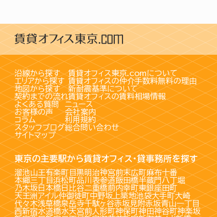
沿線から探す
賃貸オフィス東京.comについて
エリアから探す
賃貸オフィスの仲介手数料無料の理由
地図から探す
新耐震基準について
契約までの流れ
賃貸オフィスの賃料相場情報
よくある質問
ニュース
お客様の声
会社案内
コラム
利用規約
スタッフブログ
総合問い合わせ
サイトマップ
東京の主要駅から賃貸オフィス・貸事務所を探す
溜池山王
有楽町
目黒
明治神宮前
末広町
麻布十番
本郷三丁目
浜松町
品川
表参道
飯田橋
半蔵門
八丁堀
乃木坂
日本橋
日比谷
二重橋前
内幸町
東銀座
田町
天王洲アイル
仲御徒町
中野坂上
築地
池袋
大手町
大崎
代々木
浅草橋
泉岳寺
千駄ヶ谷
赤坂見附
赤坂
青山一丁目
西新宿
水道橋
水天宮前
人形町
神保町
神田
神谷町
神楽坂