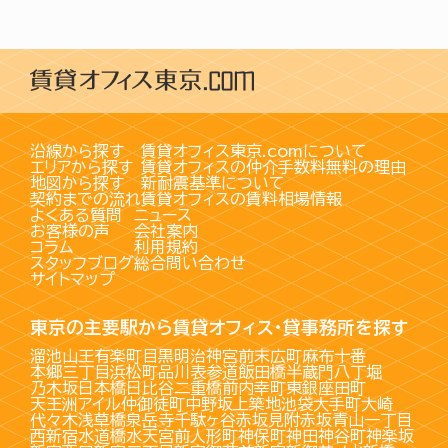
沿線から探す
賃貸オフィス東京.comについて
エリアから探す
賃貸オフィスの仲介手数料無料の理由
地図から探す
新耐震基準について
契約までの流れ
賃貸オフィスの賃料相場情報
よくある質問
ニュース
お客様の声
会社案内
コラム
利用規約
スタッフブログ
総合問い合わせ
サイトマップ
東京の主要駅から賃貸オフィス・貸事務所を探す
溜池山王
有楽町
目黒
明治神宮前
末広町
麻布十番
本郷三丁目
浜松町
品川
表参道
飯田橋
半蔵門
八丁堀
乃木坂
日本橋
日比谷
二重橋前
内幸町
東銀座
田町
天王洲アイル
仲御徒町
中野坂上
築地
池袋
大手町
大崎
代々木
浅草橋
泉岳寺
千駄ヶ谷
赤坂見附
赤坂
青山一丁目
西新宿
水道橋
水天宮前
人形町
神保町
神田
神谷町
神楽坂