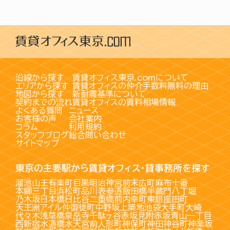
沿線から探す
賃貸オフィス東京.comについて
エリアから探す
賃貸オフィスの仲介手数料無料の理由
地図から探す
新耐震基準について
契約までの流れ
賃貸オフィスの賃料相場情報
よくある質問
ニュース
お客様の声
会社案内
コラム
利用規約
スタッフブログ
総合問い合わせ
サイトマップ
東京の主要駅から賃貸オフィス・貸事務所を探す
溜池山王
有楽町
目黒
明治神宮前
末広町
麻布十番
本郷三丁目
浜松町
品川
表参道
飯田橋
半蔵門
八丁堀
乃木坂
日本橋
日比谷
二重橋前
内幸町
東銀座
田町
天王洲アイル
仲御徒町
中野坂上
築地
池袋
大手町
大崎
代々木
浅草橋
泉岳寺
千駄ヶ谷
赤坂見附
赤坂
青山一丁目
西新宿
水道橋
水天宮前
人形町
神保町
神田
神谷町
神楽坂