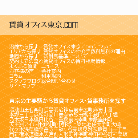
沿線から探す
賃貸オフィス東京.comについて
エリアから探す
賃貸オフィスの仲介手数料無料の理由
地図から探す
新耐震基準について
契約までの流れ
賃貸オフィスの賃料相場情報
よくある質問
ニュース
お客様の声
会社案内
コラム
利用規約
スタッフブログ
総合問い合わせ
サイトマップ
東京の主要駅から賃貸オフィス・貸事務所を探す
溜池山王
有楽町
目黒
明治神宮前
末広町
麻布十番
本郷三丁目
浜松町
品川
表参道
飯田橋
半蔵門
八丁堀
乃木坂
日本橋
日比谷
二重橋前
内幸町
東銀座
田町
天王洲アイル
仲御徒町
中野坂上
築地
池袋
大手町
大崎
代々木
浅草橋
泉岳寺
千駄ヶ谷
赤坂見附
赤坂
青山一丁目
西新宿
水道橋
水天宮前
人形町
神保町
神田
神谷町
神楽坂