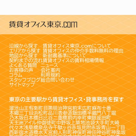
沿線から探す
賃貸オフィス東京.comについて
エリアから探す
賃貸オフィスの仲介手数料無料の理由
地図から探す
新耐震基準について
契約までの流れ
賃貸オフィスの賃料相場情報
よくある質問
ニュース
お客様の声
会社案内
コラム
利用規約
スタッフブログ
総合問い合わせ
サイトマップ
東京の主要駅から賃貸オフィス・貸事務所を探す
溜池山王
有楽町
目黒
明治神宮前
末広町
麻布十番
本郷三丁目
浜松町
品川
表参道
飯田橋
半蔵門
八丁堀
乃木坂
日本橋
日比谷
二重橋前
内幸町
東銀座
田町
天王洲アイル
仲御徒町
中野坂上
築地
池袋
大手町
大崎
代々木
浅草橋
泉岳寺
千駄ヶ谷
赤坂見附
赤坂
青山一丁目
西新宿
水道橋
水天宮前
人形町
神保町
神田
神谷町
神楽坂