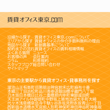
沿線から探す
賃貸オフィス東京.comについて
エリアから探す
賃貸オフィスの仲介手数料無料の理由
地図から探す
新耐震基準について
契約までの流れ
賃貸オフィスの賃料相場情報
よくある質問
ニュース
お客様の声
会社案内
コラム
利用規約
スタッフブログ
総合問い合わせ
サイトマップ
東京の主要駅から賃貸オフィス・貸事務所を探す
溜池山王
有楽町
目黒
明治神宮前
末広町
麻布十番
本郷三丁目
浜松町
品川
表参道
飯田橋
半蔵門
八丁堀
乃木坂
日本橋
日比谷
二重橋前
内幸町
東銀座
田町
天王洲アイル
仲御徒町
中野坂上
築地
池袋
大手町
大崎
代々木
浅草橋
泉岳寺
千駄ヶ谷
赤坂見附
赤坂
青山一丁目
西新宿
水道橋
水天宮前
人形町
神保町
神田
神谷町
神楽坂