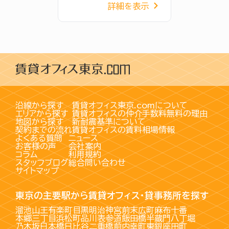
詳細を表示
沿線から探す
賃貸オフィス東京.comについて
エリアから探す
賃貸オフィスの仲介手数料無料の理由
地図から探す
新耐震基準について
契約までの流れ
賃貸オフィスの賃料相場情報
よくある質問
ニュース
お客様の声
会社案内
コラム
利用規約
スタッフブログ
総合問い合わせ
サイトマップ
東京の主要駅から賃貸オフィス・貸事務所を探す
溜池山王
有楽町
目黒
明治神宮前
末広町
麻布十番
本郷三丁目
浜松町
品川
表参道
飯田橋
半蔵門
八丁堀
乃木坂
日本橋
日比谷
二重橋前
内幸町
東銀座
田町