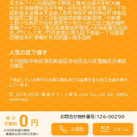
天王洲アイル
仲御徒町
中野坂上
築地
池袋
大手町
大崎
代々木
浅草橋
泉岳寺
千駄ヶ谷
赤坂見附
赤坂
青山一丁目
西新宿
水道橋
水天宮前
人形町
神保町
神田
神谷町
神楽坂
新宿西口
新宿三丁目
新宿御苑前
新宿
新御茶ノ水
新橋
上野
小伝馬町
渋谷
秋葉原
市ヶ谷
四ッ谷
三田
三越前
麹町
高輪ゲートウェイ
高田馬場
御徒町
御茶ノ水
後楽園
五反田
虎ノ門ヒルズ
虎ノ門
原宿
恵比寿
九段下
銀座一丁目
銀座
京橋
岩本町
茅場町
外苑前
霞ヶ関
永田町
人気の区で探す
千代田区
中央区
港区
新宿区
渋谷区
品川区
豊島区
台東区
目黒区
※表記している物件の月額は賃料及び共益費を含む税込金額を表示
しています。
© 2016–2026
賃貸オフィス東京.com
Co.,Ltd. All rights
reserved.
お問合せ物件番号：126-00290
お電話
フォーム