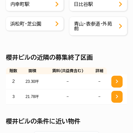
内幸町駅
日比谷駅
浜松町・芝公園
青山・表参道・外苑
前
櫻井ビルの近隣の募集終了区画
階数
面積
賃料(共益費含む)
詳細
23.30坪
−
−
2
3
21.78坪
−
−
櫻井ビルの条件に近い物件