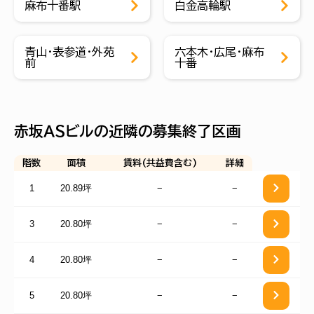
麻布十番駅
白金高輪駅
青山・表参道・外苑
六本木・広尾・麻布
前
十番
赤坂ＡＳビルの近隣の募集終了区画
階数
面積
賃料(共益費含む)
詳細
1
20.89坪
−
−
3
20.80坪
−
−
4
20.80坪
−
−
5
20.80坪
−
−