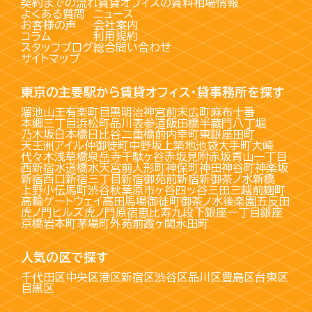
契約までの流れ
賃貸オフィスの賃料相場情報
よくある質問
ニュース
お客様の声
会社案内
コラム
利用規約
スタッフブログ
総合問い合わせ
サイトマップ
東京の主要駅から賃貸オフィス・貸事務所を探す
溜池山王
有楽町
目黒
明治神宮前
末広町
麻布十番
本郷三丁目
浜松町
品川
表参道
飯田橋
半蔵門
八丁堀
乃木坂
日本橋
日比谷
二重橋前
内幸町
東銀座
田町
天王洲アイル
仲御徒町
中野坂上
築地
池袋
大手町
大崎
代々木
浅草橋
泉岳寺
千駄ヶ谷
赤坂見附
赤坂
青山一丁目
西新宿
水道橋
水天宮前
人形町
神保町
神田
神谷町
神楽坂
新宿西口
新宿三丁目
新宿御苑前
新宿
新御茶ノ水
新橋
上野
小伝馬町
渋谷
秋葉原
市ヶ谷
四ッ谷
三田
三越前
麹町
高輪ゲートウェイ
高田馬場
御徒町
御茶ノ水
後楽園
五反田
虎ノ門ヒルズ
虎ノ門
原宿
恵比寿
九段下
銀座一丁目
銀座
京橋
岩本町
茅場町
外苑前
霞ヶ関
永田町
人気の区で探す
千代田区
中央区
港区
新宿区
渋谷区
品川区
豊島区
台東区
目黒区