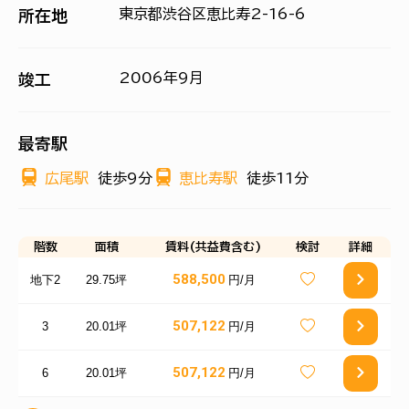
東京都渋谷区恵比寿2-16-6
所在地
2006年9月
竣工
最寄駅
広尾駅
徒歩9分
恵比寿駅
徒歩11分
階数
面積
賃料(共益費含む)
検討
詳細
588,500
地下2
29.75坪
円/月
507,122
3
20.01坪
円/月
507,122
6
20.01坪
円/月