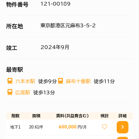
121-00189
物件番号
東京都港区元麻布3-5-2
所在地
2024年9月
竣工
最寄駅
六本木駅
徒歩9分
麻布十番駅
徒歩11分
広尾駅
徒歩13分
階数
面積
賃料(共益費含む)
検討
詳細
600,000
地下1
20.61坪
円/月