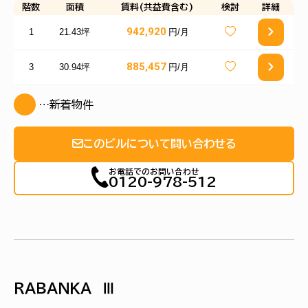
階数
面積
賃料(共益費含む)
検討
詳細
942,920
1
21.43坪
円/月
885,457
3
30.94坪
円/月
…新着物件
このビルについて問い合わせる
お電話でのお問い合わせ
0120-978-512
ＲＡＢＡＮＫＡ Ⅲ