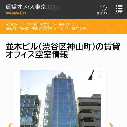
検討リスト
メニュー
HOME
エリアから探す
渋谷区
道玄坂・南平台・神南の賃貸オフィス
並木ビル
並木ビル（渋谷区神山町）の賃貸
オフィス空室情報