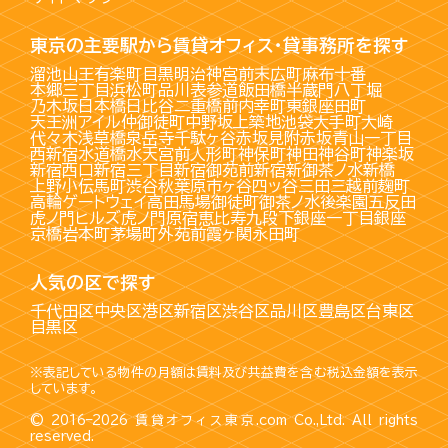
東京の主要駅から賃貸オフィス・貸事務所を探す
溜池山王
有楽町
目黒
明治神宮前
末広町
麻布十番
本郷三丁目
浜松町
品川
表参道
飯田橋
半蔵門
八丁堀
乃木坂
日本橋
日比谷
二重橋前
内幸町
東銀座
田町
天王洲アイル
仲御徒町
中野坂上
築地
池袋
大手町
大崎
代々木
浅草橋
泉岳寺
千駄ヶ谷
赤坂見附
赤坂
青山一丁目
西新宿
水道橋
水天宮前
人形町
神保町
神田
神谷町
神楽坂
新宿西口
新宿三丁目
新宿御苑前
新宿
新御茶ノ水
新橋
上野
小伝馬町
渋谷
秋葉原
市ヶ谷
四ッ谷
三田
三越前
麹町
高輪ゲートウェイ
高田馬場
御徒町
御茶ノ水
後楽園
五反田
虎ノ門ヒルズ
虎ノ門
原宿
恵比寿
九段下
銀座一丁目
銀座
京橋
岩本町
茅場町
外苑前
霞ヶ関
永田町
人気の区で探す
千代田区
中央区
港区
新宿区
渋谷区
品川区
豊島区
台東区
目黒区
※表記している物件の月額は賃料及び共益費を含む税込金額を表示
しています。
© 2016–2026
賃貸オフィス東京.com
Co.,Ltd. All rights
reserved.