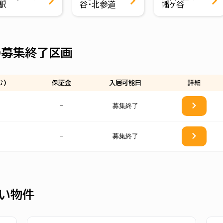
駅
谷・北参道
幡ヶ谷
の募集終了区画
む)
保証金
入居可能日
詳細
−
募集終了
−
募集終了
い物件