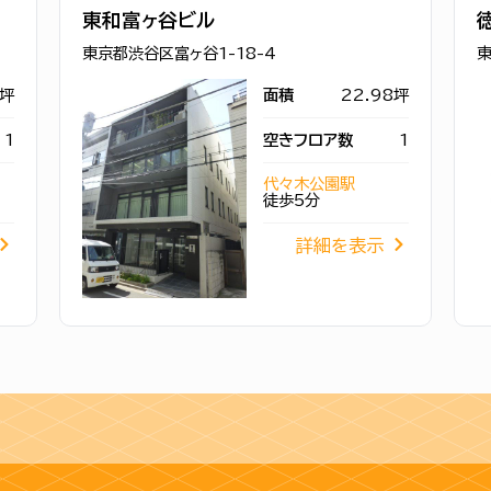
東和富ヶ谷ビル
東京都渋谷区富ヶ谷1-18-4
東
9坪
面積
22.98坪
1
空きフロア数
1
代々木公園駅
徒歩5分
詳細を表示