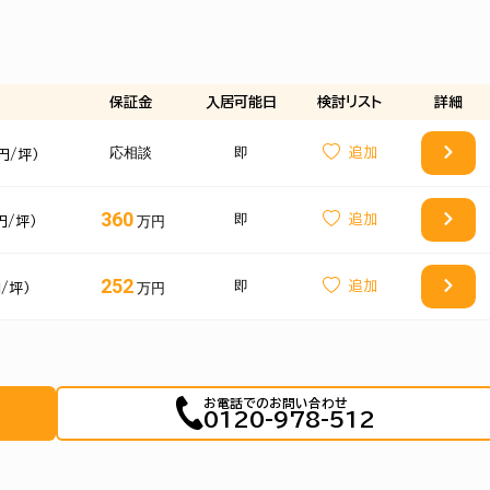
保証金
入居可能日
検討
リスト
詳細
応相談
即
円/坪）
360
即
万円
円/坪）
252
即
万円
円/坪）
お電話でのお問い合わせ
0120-978-512