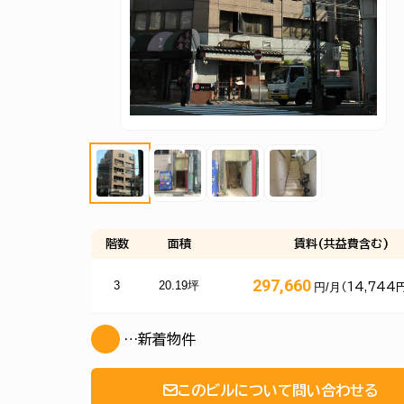
階数
面積
賃料(共益費含む)
297,660
3
20.19坪
円/月
（14,744
…新着物件
このビルについて問い合わせる