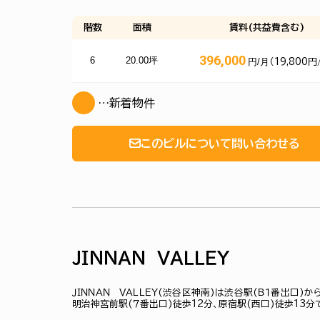
階数
面積
賃料(共益費含む)
396,000
6
20.00坪
円/月
（19,800円
…新着物件
このビルについて問い合わせる
ＪＩＮＮＡＮ ＶＡＬＬＥＹ
ＪＩＮＮＡＮ ＶＡＬＬＥＹ(渋谷区神南)は渋谷駅(Ｂ１番出口)か
明治神宮前駅(７番出口)徒歩12分、原宿駅(西口)徒歩13分