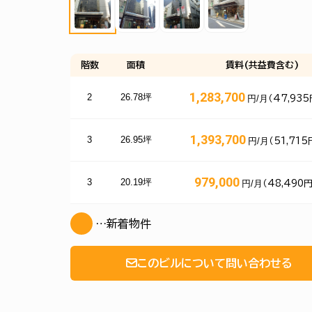
階数
面積
賃料(共益費含む)
1,283,700
2
26.78坪
円/月
（47,935
1,393,700
3
26.95坪
円/月
（51,715
979,000
3
20.19坪
円/月
（48,490
…新着物件
このビルについて問い合わせる