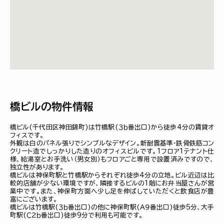
橋ビルの物件情報
橋ビル(千代田区神田錦町)は竹橋駅(３ｂ番出口)から徒歩4分の賃貸オ
フィスです。
外観は白のパネル張りでシンプルなデザイン。新耐震基準・鉄骨鉄筋コン
クリート造でしっかりした造りのオフィスビルです。1フロア1テナント仕
様、給湯室とお手洗い（男女別）もフロアごと専用で設置済みですので、
独立性があります。
橋ビルは神保町駅と竹橋駅からそれぞれ徒歩4分の立地。ビル近辺は比
較的店舗が少ない環境ですが、隣接するビルの1階にお弁当屋さんが営
業中です。また、神保町方面へ少し足を伸ばしていただくと飲食店が豊
富にございます。
橋ビルは竹橋駅(３ｂ番出口)の他に神保町駅(Ａ９番出口)徒歩5分、大手
町駅(Ｃ２ｂ番出口)徒歩9分で利用も可能です。