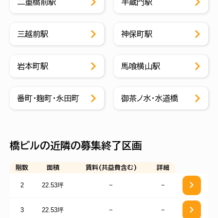
二重橋前駅
半蔵門駅
三越前駅
神保町駅
岩本町駅
馬喰横山駅
番町・麹町・永田町
御茶ノ水・水道橋
橋ビルの近隣の募集終了区画
階数
面積
賃料(共益費含む)
詳細
2
22.53坪
−
−
3
22.53坪
−
−