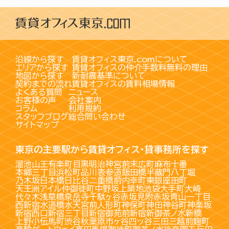
沿線から探す
賃貸オフィス東京.comについて
エリアから探す
賃貸オフィスの仲介手数料無料の理由
地図から探す
新耐震基準について
契約までの流れ
賃貸オフィスの賃料相場情報
よくある質問
ニュース
お客様の声
会社案内
コラム
利用規約
スタッフブログ
総合問い合わせ
サイトマップ
東京の主要駅から賃貸オフィス・貸事務所を探す
溜池山王
有楽町
目黒
明治神宮前
末広町
麻布十番
本郷三丁目
浜松町
品川
表参道
飯田橋
半蔵門
八丁堀
乃木坂
日本橋
日比谷
二重橋前
内幸町
東銀座
田町
天王洲アイル
仲御徒町
中野坂上
築地
池袋
大手町
大崎
代々木
浅草橋
泉岳寺
千駄ヶ谷
赤坂見附
赤坂
青山一丁目
西新宿
水道橋
水天宮前
人形町
神保町
神田
神谷町
神楽坂
新宿西口
新宿三丁目
新宿御苑前
新宿
新御茶ノ水
新橋
上野
小伝馬町
渋谷
秋葉原
市ヶ谷
四ッ谷
三田
三越前
麹町