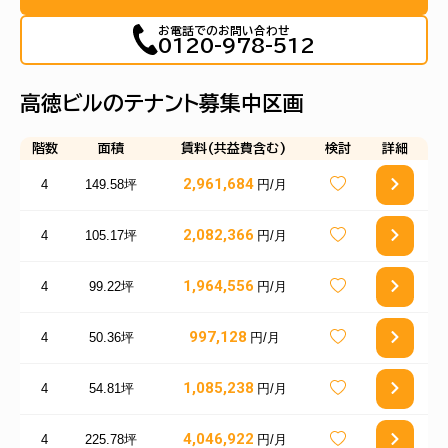
お電話でのお問い合わせ
0120-978-512
高徳ビルのテナント募集中区画
階数
面積
賃料(共益費含む)
検討
詳細
2,961,684
4
149.58坪
円/月
2,082,366
4
105.17坪
円/月
1,964,556
4
99.22坪
円/月
997,128
4
50.36坪
円/月
1,085,238
4
54.81坪
円/月
4,046,922
4
225.78坪
円/月