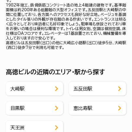
す。
1982年竣工、鉄骨鉄筋コンクリート造の地上4階建の建物です。基準階
面積は約200坪ある低層階の大型オフィスです。五反田駅と大崎駅の中
間に位置しており、各方面へのアクセスも良好な好立地。ベージュを基調
としたタイル張りの外観が存在階のある佇まいです。エントランスは明る
く広々としており来訪者にも好印象でしょう。駐車場も併設されており車
をお使いの場合は便利な環境です。トイレは男女別、空調は個別空調、床
仕様はOAフロアです。エレベーターは1基設置されており、機械警備を導
入しておりますので安心です。
高徳ビルは五反田駅(出口)の他に大崎広小路駅(出口)徒歩5分、大崎駅
(西口)徒歩7分で利用も可能です。
高徳ビルの近隣のエリア・駅から探す
大崎駅
五反田駅
目黒駅
恵比寿駅
天王洲