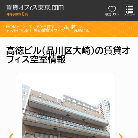
検討リスト
メニュー
HOME
エリアから探す
品川区
五反田・大崎・目黒の賃貸オフィス
高徳ビル
高徳ビル（品川区大崎）の賃貸オ
フィス空室情報